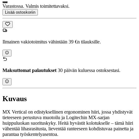
Varastossa. Valmis toimitettavaksi.
Lisää ostoskoriin
Ilmainen vakiotoimitus vähintään 39 €n tilauksille.
Maksuttomat palautukset
30 päivän kuluessa ostoksestasi.
Kuvaus
MX Vertical on edistyksellinen ergonominen hiiri, jossa yhdistyvät
tieteeseen perustuva muotoilu ja Logitechin MX-sarjan
huippuluokan suorituskyky. Heitä hyvästit kolotukselle – tämä hiiri
vähentää lihasrasitusta, lieventää ranteeseen kohdistuvaa painetta ja
parantaa työskentelyasentoa.