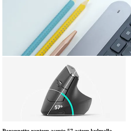
Parannettu ranteen asento 57 asteen kulmalla