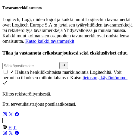
Tavaramerkkilausunto
Logitech, Logi, niiden logot ja kaikki muut Logitechin tavaramerkit
ovat Logitech Europe S.A.:n ja/tai sen tytäryhtiöiden tavaramerkkejä
tai rekisteröityjä tavaramerkkejä Yhdysvalloissa ja muissa maissa.
Kaikki muut kolmansien osapuolten tavaramerkit ovat omistajiensa
omaisuutta.
Katso kaikki tavaramerkit
Tilaa ja vastaanota erikoistarjouksesi sekä eksklusiiviset edut.
Haluan henkilökohtaista markkinointia Logitechltä. Voit
peruuttaa tilauksen milloin tahansa. Katso
tietosuojakäytäntömme.
Kiitos rekisteröitymisestä.
Etsi tervetuliaistarjous postilaatikostasi.
FI,fi