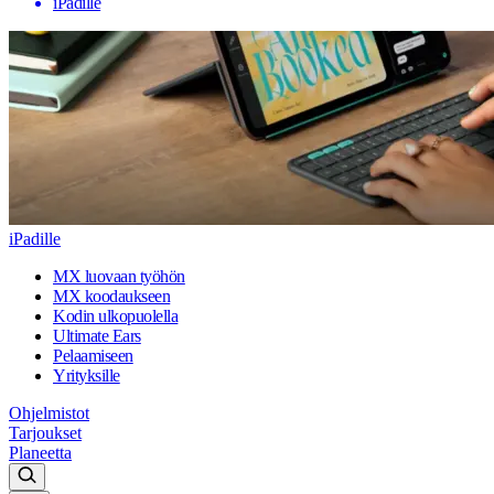
iPadille
iPadille
MX luovaan työhön
MX koodaukseen
Kodin ulkopuolella
Ultimate Ears
Pelaamiseen
Yrityksille
Ohjelmistot
Tarjoukset
Planeetta