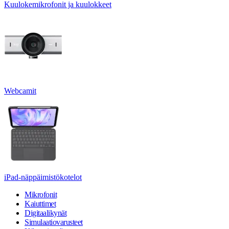
Kuulokemikrofonit ja kuulokkeet
Webcamit
iPad-näppäimistökotelot
Mikrofonit
Kaiuttimet
Digitaalikynät
Simulaatiovarusteet