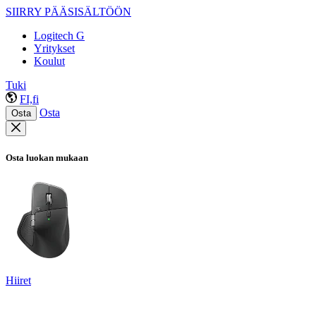
SIIRRY PÄÄSISÄLTÖÖN
Logitech G
Yritykset
Koulut
Tuki
FI,fi
Osta
Osta
Osta luokan mukaan
Hiiret