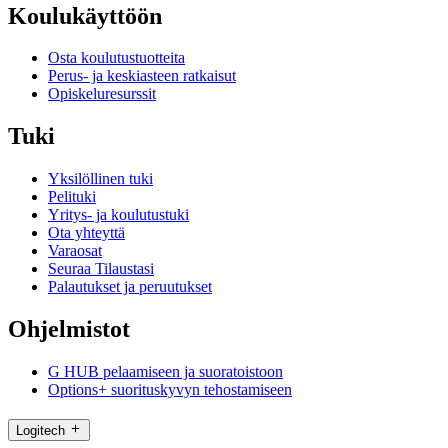
Koulukäyttöön
Osta koulutustuotteita
Perus- ja keskiasteen ratkaisut
Opiskeluresurssit
Tuki
Yksilöllinen tuki
Pelituki
Yritys- ja koulutustuki
Ota yhteyttä
Varaosat
Seuraa Tilaustasi
Palautukset ja peruutukset
Ohjelmistot
G HUB pelaamiseen ja suoratoistoon
Options+ suorituskyvyn tehostamiseen
Logitech