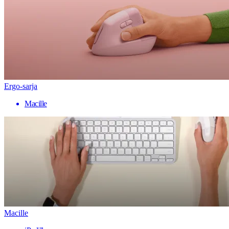
Ergo-sarja
Macille
Macille