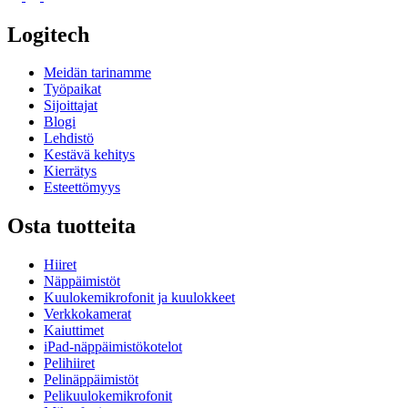
Logitech
Meidän tarinamme
Työpaikat
Sijoittajat
Blogi
Lehdistö
Kestävä kehitys
Kierrätys
Esteettömyys
Osta tuotteita
Hiiret
Näppäimistöt
Kuulokemikrofonit ja kuulokkeet
Verkkokamerat
Kaiuttimet
iPad-näppäimistökotelot
Pelihiiret
Pelinäppäimistöt
Pelikuulokemikrofonit