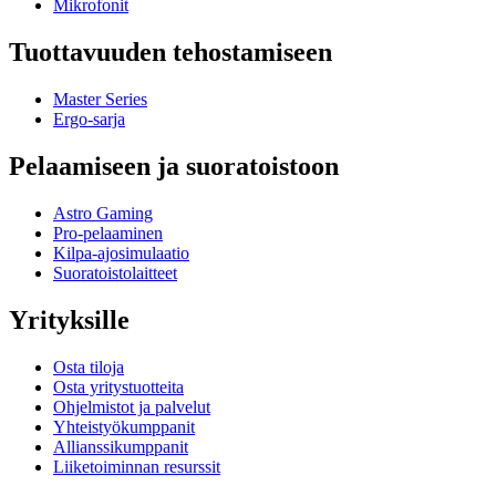
Mikrofonit
Tuottavuuden tehostamiseen
Master Series
Ergo-sarja
Pelaamiseen ja suoratoistoon
Astro Gaming
Pro-pelaaminen
Kilpa-ajosimulaatio
Suoratoistolaitteet
Yrityksille
Osta tiloja
Osta yritystuotteita
Ohjelmistot ja palvelut
Yhteistyökumppanit
Allianssikumppanit
Liiketoiminnan resurssit