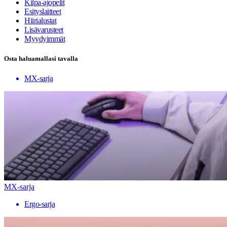
Kilpa-ajopelit
Esityslaitteet
Hiirialustat
Lisävarusteet
Myydyimmät
Osta haluamallasi tavalla
MX-sarja
MX-sarja
Ergo-sarja