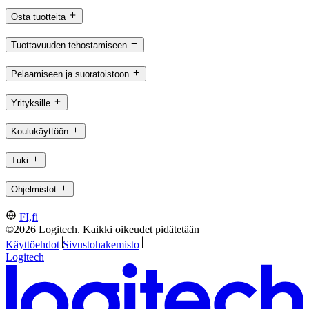
Osta tuotteita
Tuottavuuden tehostamiseen
Pelaamiseen ja suoratoistoon
Yrityksille
Koulukäyttöön
Tuki
Ohjelmistot
FI,fi
©2026 Logitech. Kaikki oikeudet pidätetään
Käyttöehdot
Sivustohakemisto
Logitech