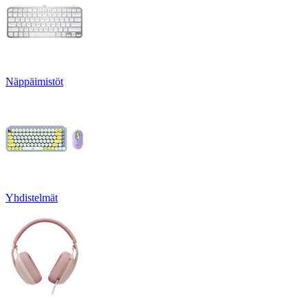
Näppäimistöt
Yhdistelmät