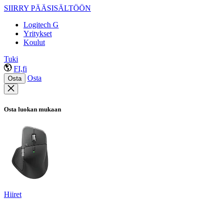
SIIRRY PÄÄSISÄLTÖÖN
Logitech G
Yritykset
Koulut
Tuki
FI,fi
Osta
Osta
Osta luokan mukaan
Hiiret