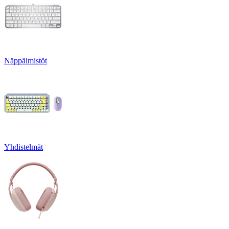
Näppäimistöt
Yhdistelmät