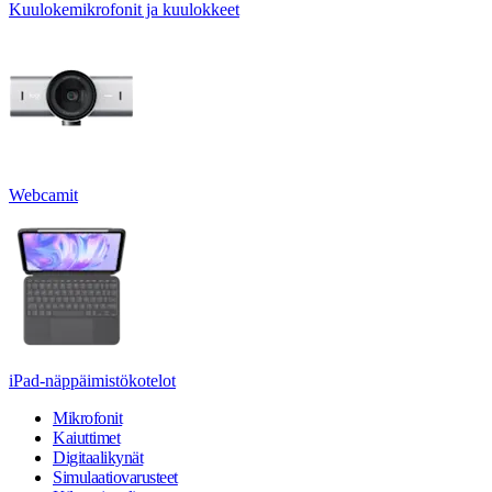
Kuulokemikrofonit ja kuulokkeet
Webcamit
iPad-näppäimistökotelot
Mikrofonit
Kaiuttimet
Digitaalikynät
Simulaatiovarusteet