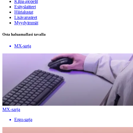
Kilpa-ajopelit
Esityslaitteet
Hiirialustat
Lisävarusteet
Myydyimmät
Osta haluamallasi tavalla
MX-sarja
MX-sarja
Ergo-sarja