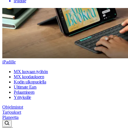
iPadille
iPadille
MX luovaan työhön
MX koodaukseen
Kodin ulkopuolella
Ultimate Ears
Pelaamiseen
Yrityksille
Ohjelmistot
Tarjoukset
Planeetta