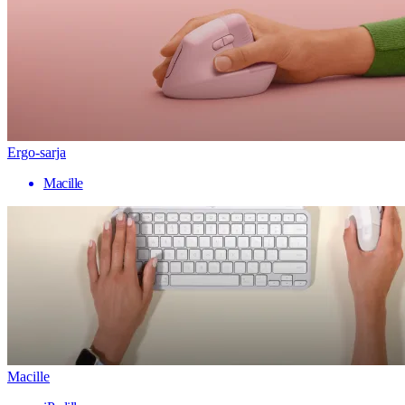
Ergo-sarja
Macille
Macille