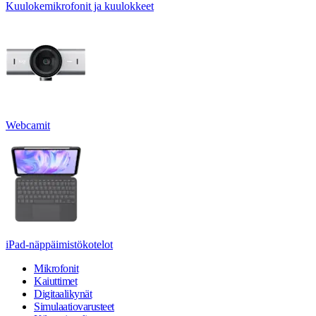
Kuulokemikrofonit ja kuulokkeet
Webcamit
iPad-näppäimistökotelot
Mikrofonit
Kaiuttimet
Digitaalikynät
Simulaatiovarusteet