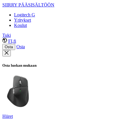
SIIRRY PÄÄSISÄLTÖÖN
Logitech G
Yritykset
Koulut
Tuki
FI,fi
Osta
Osta
Osta luokan mukaan
Hiiret