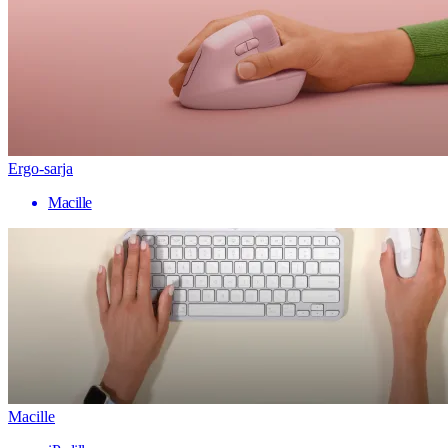
Ergo-sarja
Macille
Macille