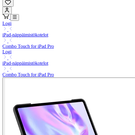
Logi
iPad-näppäimistökotelot
Combo Touch for iPad Pro
Logi
iPad-näppäimistökotelot
Combo Touch for iPad Pro