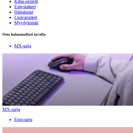
Kilpa-ajopelit
Esityslaitteet
Hiirialustat
Lisävarusteet
Myydyimmät
Osta haluamallasi tavalla
MX-sarja
MX-sarja
Ergo-sarja