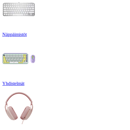
Näppäimistöt
Yhdistelmät