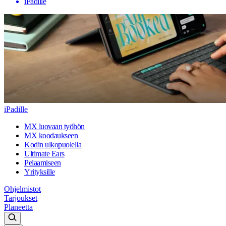
iPadille
iPadille
MX luovaan työhön
MX koodaukseen
Kodin ulkopuolella
Ultimate Ears
Pelaamiseen
Yrityksille
Ohjelmistot
Tarjoukset
Planeetta