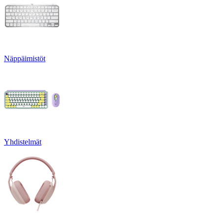
Näppäimistöt
Yhdistelmät