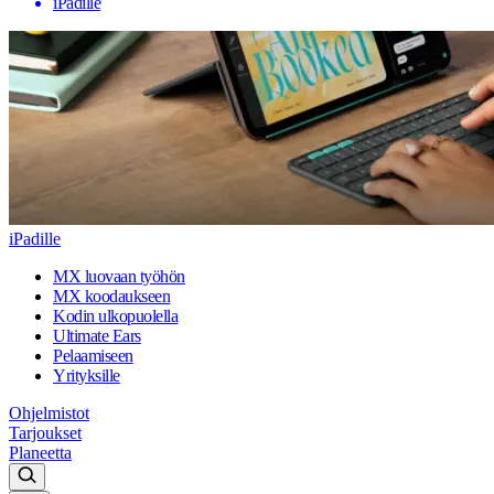
iPadille
iPadille
MX luovaan työhön
MX koodaukseen
Kodin ulkopuolella
Ultimate Ears
Pelaamiseen
Yrityksille
Ohjelmistot
Tarjoukset
Planeetta