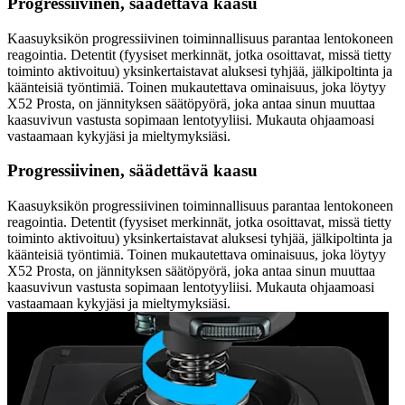
Progressiivinen, säädettävä kaasu
Kaasuyksikön progressiivinen toiminnallisuus parantaa lentokoneen
reagointia. Detentit (fyysiset merkinnät, jotka osoittavat, missä tietty
toiminto aktivoituu) yksinkertaistavat aluksesi tyhjää, jälkipoltinta ja
käänteisiä työntimiä. Toinen mukautettava ominaisuus, joka löytyy
X52 Prosta, on jännityksen säätöpyörä, joka antaa sinun muuttaa
kaasuvivun vastusta sopimaan lentotyyliisi. Mukauta ohjaamoasi
vastaamaan kykyjäsi ja mieltymyksiäsi.
Progressiivinen, säädettävä kaasu
Kaasuyksikön progressiivinen toiminnallisuus parantaa lentokoneen
reagointia. Detentit (fyysiset merkinnät, jotka osoittavat, missä tietty
toiminto aktivoituu) yksinkertaistavat aluksesi tyhjää, jälkipoltinta ja
käänteisiä työntimiä. Toinen mukautettava ominaisuus, joka löytyy
X52 Prosta, on jännityksen säätöpyörä, joka antaa sinun muuttaa
kaasuvivun vastusta sopimaan lentotyyliisi. Mukauta ohjaamoasi
vastaamaan kykyjäsi ja mieltymyksiäsi.