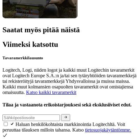
Saatat myös pitää näistä
Viimeksi katsottu
Tavaramerkkilausunto
Logitech, Logi, niiden logot ja kaikki muut Logitechin tavaramerkit
ovat Logitech Europe S.A.:n ja/tai sen tytäryhtiöiden tavaramerkkejä
tai rekisteröityjä tavaramerkkejä Yhdysvalloissa ja muissa maissa.
Kaikki muut kolmansien osapuolten tavaramerkit ovat omistajiensa
omaisuutta.
Katso kaikki tavaramerkit
Tilaa ja vastaanota erikoistarjouksesi sekä eksklusiiviset edut.
Haluan henkilökohtaista markkinointia Logitechltä. Voit
peruuttaa tilauksen milloin tahansa. Katso
tietosuojakäytäntömme.