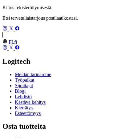
Kiitos rekisteröitymisestä.
Etsi tervetuliaistarjous postilaatikostasi.
FI,fi
Logitech
Meidän tarinamme
Työpaikat
Sijoittajat
Blogi
Lehdistö
Kestävä kehitys
Kierrätys
Esteettömyys
Osta tuotteita