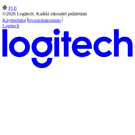
FI,fi
©2026 Logitech. Kaikki oikeudet pidätetään
Käyttöehdot
Sivustohakemisto
Logitech