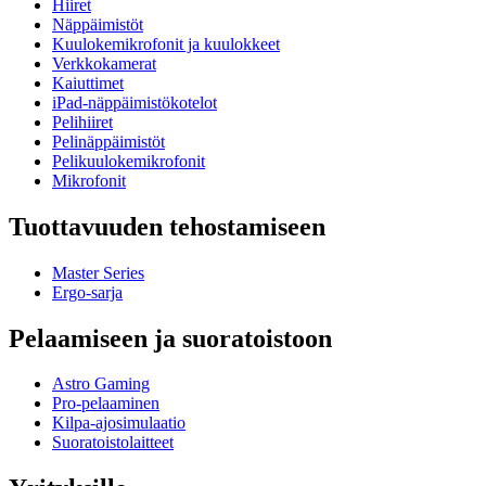
Hiiret
Näppäimistöt
Kuulokemikrofonit ja kuulokkeet
Verkkokamerat
Kaiuttimet
iPad-näppäimistökotelot
Pelihiiret
Pelinäppäimistöt
Pelikuulokemikrofonit
Mikrofonit
Tuottavuuden tehostamiseen
Master Series
Ergo-sarja
Pelaamiseen ja suoratoistoon
Astro Gaming
Pro-pelaaminen
Kilpa-ajosimulaatio
Suoratoistolaitteet