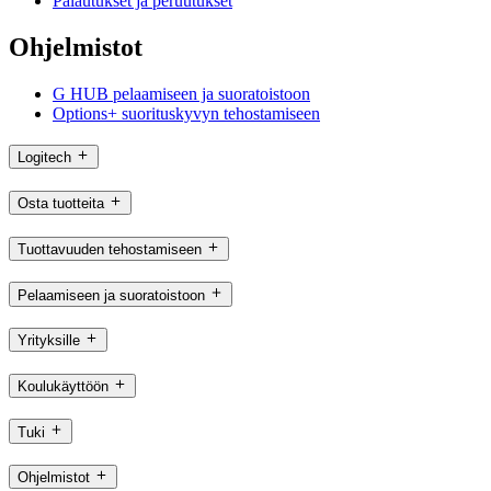
Palautukset ja peruutukset
Ohjelmistot
G HUB pelaamiseen ja suoratoistoon
Options+ suorituskyvyn tehostamiseen
Logitech
Osta tuotteita
Tuottavuuden tehostamiseen
Pelaamiseen ja suoratoistoon
Yrityksille
Koulukäyttöön
Tuki
Ohjelmistot