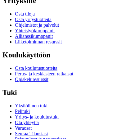
Yrityksille
Osta tiloja
Osta yritystuotteita
Ohjelmistot ja palvelut
Yhteistyökumppanit
Allianssikumppanit
Liiketoiminnan resurssit
Koulukäyttöön
Osta koulutustuotteita
Perus- ja keskiasteen ratkaisut
Opiskeluresurssit
Tuki
Yksilöllinen tuki
Pelituki
Yritys- ja koulutustuki
Ota yhteyttä
Varaosat
Seuraa Tilaustasi