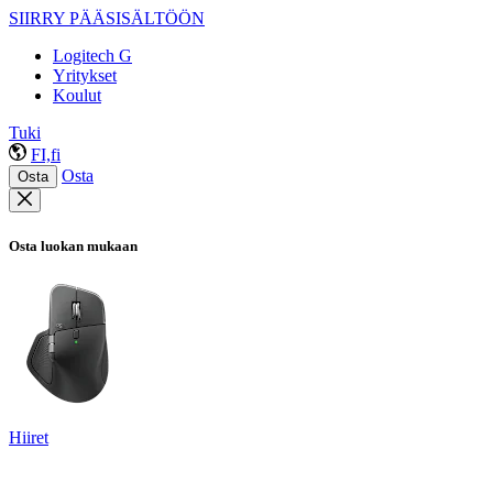
SIIRRY PÄÄSISÄLTÖÖN
Logitech G
Yritykset
Koulut
Tuki
FI,fi
Osta
Osta
Osta luokan mukaan
Hiiret