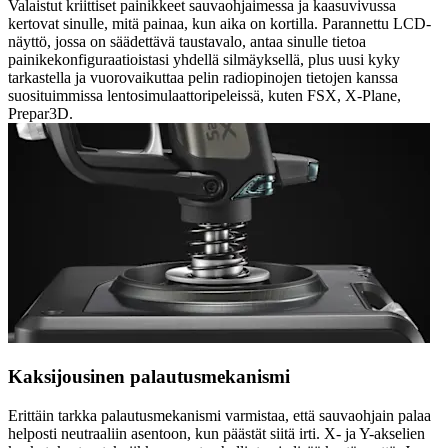
Valaistut kriittiset painikkeet sauvaohjaimessa ja kaasuvivussa
kertovat sinulle, mitä painaa, kun aika on kortilla. Parannettu LCD-
näyttö, jossa on säädettävä taustavalo, antaa sinulle tietoa
painikekonfiguraatioistasi yhdellä silmäyksellä, plus uusi kyky
tarkastella ja vuorovaikuttaa pelin radiopinojen tietojen kanssa
suosituimmissa lentosimulaattoripeleissä, kuten FSX, X-Plane,
Prepar3D.
Kaksijousinen palautusmekanismi
Erittäin tarkka palautusmekanismi varmistaa, että sauvaohjain palaa
helposti neutraaliin asentoon, kun päästät siitä irti. X- ja Y-akselien