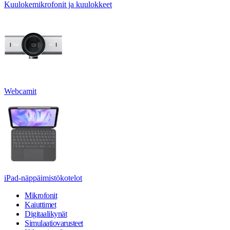
Kuulokemikrofonit ja kuulokkeet
Webcamit
iPad-näppäimistökotelot
Mikrofonit
Kaiuttimet
Digitaalikynät
Simulaatiovarusteet