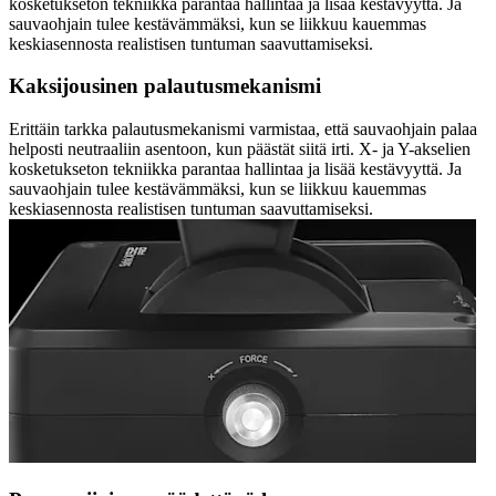
kosketukseton tekniikka parantaa hallintaa ja lisää kestävyyttä. Ja
sauvaohjain tulee kestävämmäksi, kun se liikkuu kauemmas
keskiasennosta realistisen tuntuman saavuttamiseksi.
Kaksijousinen palautusmekanismi
Erittäin tarkka palautusmekanismi varmistaa, että sauvaohjain palaa
helposti neutraaliin asentoon, kun päästät siitä irti. X- ja Y-akselien
kosketukseton tekniikka parantaa hallintaa ja lisää kestävyyttä. Ja
sauvaohjain tulee kestävämmäksi, kun se liikkuu kauemmas
keskiasennosta realistisen tuntuman saavuttamiseksi.