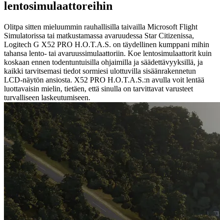
lentosimulaattoreihin
Olitpa sitten mieluummin rauhallisilla taivailla Microsoft Flight
Simulatorissa tai matkustamassa avaruudessa Star Citizenissa,
Logitech G X52 PRO H.O.T.A.S. on täydellinen kumppani mihin
tahansa lento- tai avaruussimulaattoriin. Koe lentosimulaattorit kuin
koskaan ennen todentuntuisilla ohjaimilla ja säädettävyyksillä, ja
kaikki tarvitsemasi tiedot sormiesi ulottuvilla sisäänrakennetun
LCD-näytön ansiosta. X52 PRO H.O.T.A.S.:n avulla voit lentää
luottavaisin mielin, tietäen, että sinulla on tarvittavat varusteet
turvalliseen laskeutumiseen.