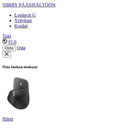
SIIRRY PÄÄSISÄLTÖÖN
Logitech G
Yritykset
Koulut
Tuki
FI,fi
Osta
Osta
Osta luokan mukaan
Hiiret