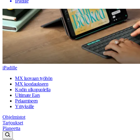
iPadille
iPadille
MX luovaan työhön
MX koodaukseen
Kodin ulkopuolella
Ultimate Ears
Pelaamiseen
Yrityksille
Ohjelmistot
Tarjoukset
Planeetta