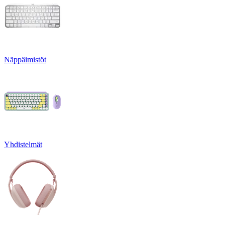
Näppäimistöt
Yhdistelmät