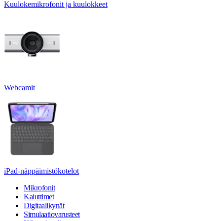
Kuulokemikrofonit ja kuulokkeet
Webcamit
iPad-näppäimistökotelot
Mikrofonit
Kaiuttimet
Digitaalikynät
Simulaatiovarusteet