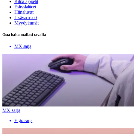
Kilpa-ajopelit
Esityslaitteet
Hiirialustat
Lisävarusteet
Myydyimmät
Osta haluamallasi tavalla
MX-sarja
MX-sarja
Ergo-sarja