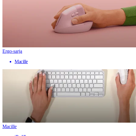
Ergo-sarja
Macille
Macille