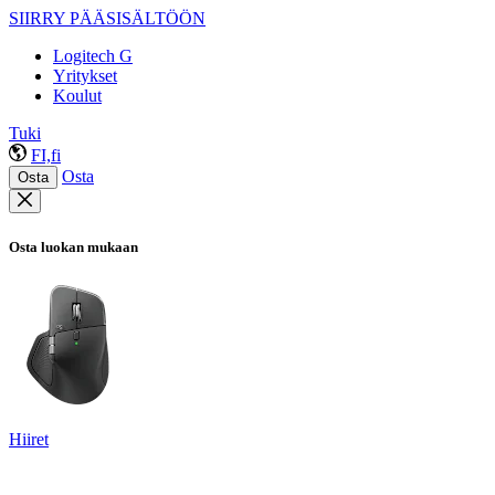
SIIRRY PÄÄSISÄLTÖÖN
Logitech G
Yritykset
Koulut
Tuki
FI,fi
Osta
Osta
Osta luokan mukaan
Hiiret