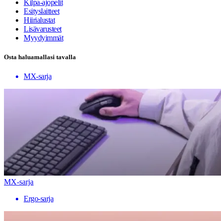
Kilpa-ajopelit
Esityslaitteet
Hiirialustat
Lisävarusteet
Myydyimmät
Osta haluamallasi tavalla
MX-sarja
MX-sarja
Ergo-sarja