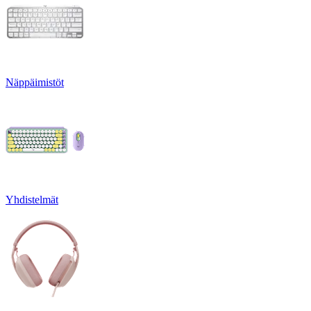
Näppäimistöt
Yhdistelmät