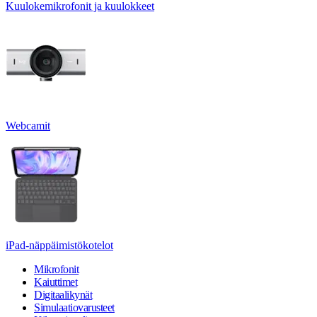
Kuulokemikrofonit ja kuulokkeet
Webcamit
iPad-näppäimistökotelot
Mikrofonit
Kaiuttimet
Digitaalikynät
Simulaatiovarusteet