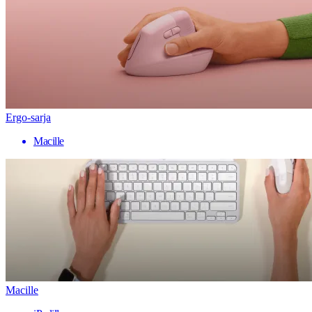
Ergo-sarja
Macille
Macille