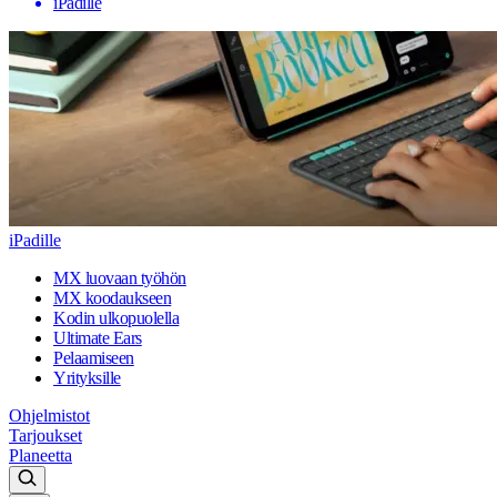
iPadille
iPadille
MX luovaan työhön
MX koodaukseen
Kodin ulkopuolella
Ultimate Ears
Pelaamiseen
Yrityksille
Ohjelmistot
Tarjoukset
Planeetta