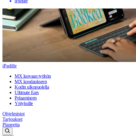
iPadille
iPadille
MX luovaan työhön
MX koodaukseen
Kodin ulkopuolella
Ultimate Ears
Pelaamiseen
Yrityksille
Ohjelmistot
Tarjoukset
Planeetta