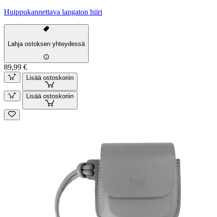
Huippukannettava langaton hiiri
Lahja ostoksen yhteydessä
89,99 €
Lisää ostoskoriin
Lisää ostoskoriin