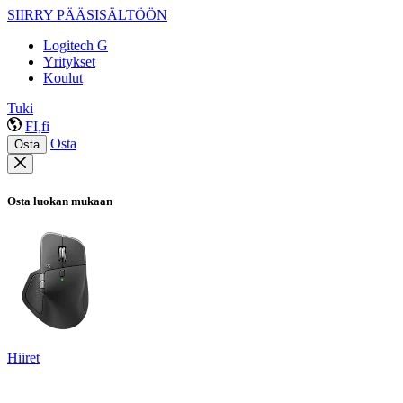
SIIRRY PÄÄSISÄLTÖÖN
Logitech G
Yritykset
Koulut
Tuki
FI,fi
Osta
Osta
Osta luokan mukaan
Hiiret