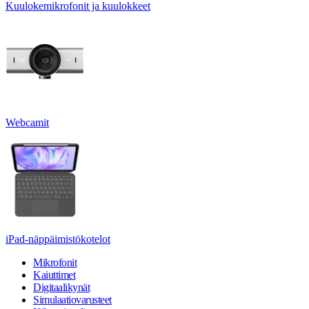
Kuulokemikrofonit ja kuulokkeet
Webcamit
iPad-näppäimistökotelot
Mikrofonit
Kaiuttimet
Digitaalikynät
Simulaatiovarusteet