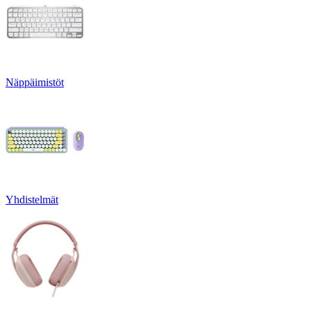
Näppäimistöt
Yhdistelmät