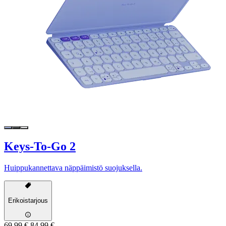
Keys-To-Go 2
Huippukannettava näppäimistö suojuksella.
Erikoistarjous
69,99 €
84,99 €