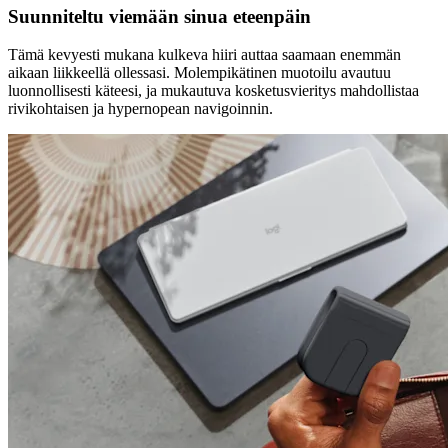
Suunniteltu viemään sinua eteenpäin
Tämä kevyesti mukana kulkeva hiiri auttaa saamaan enemmän
aikaan liikkeellä ollessasi. Molempikätinen muotoilu avautuu
luonnollisesti käteesi, ja mukautuva kosketusvieritys mahdollistaa
rivikohtaisen ja hypernopean navigoinnin.