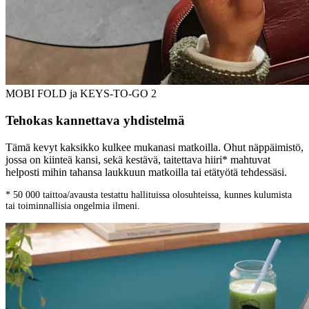
MOBI FOLD ja KEYS-TO-GO 2
Tehokas kannettava yhdistelmä
Tämä kevyt kaksikko kulkee mukanasi matkoilla. Ohut näppäimistö,
jossa on kiinteä kansi, sekä kestävä, taitettava hiiri* mahtuvat
helposti mihin tahansa laukkuun matkoilla tai etätyötä tehdessäsi.
* 50 000 taittoa/avausta testattu hallituissa olosuhteissa, kunnes kulumista
tai toiminnallisia ongelmia ilmeni.