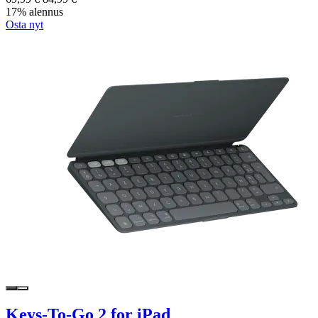
17% alennus
Osta nyt
Keys-To-Go 2 for iPad