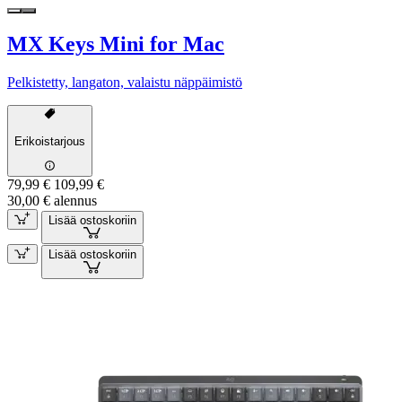
MX Keys Mini for Mac
Pelkistetty, langaton, valaistu näppäimistö
Erikoistarjous
79,99 €
109,99 €
30,00 € alennus
Lisää ostoskoriin
Lisää ostoskoriin