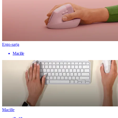
Ergo-sarja
Macille
Macille