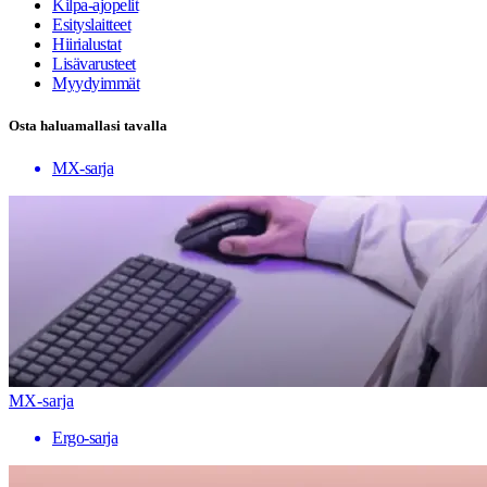
Kilpa-ajopelit
Esityslaitteet
Hiirialustat
Lisävarusteet
Myydyimmät
Osta haluamallasi tavalla
MX-sarja
MX-sarja
Ergo-sarja