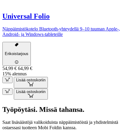
Universal Folio
Näppäimistökotelo Bluetooth-yhteydellä 9–10 tuuman Apple-,
Android- ja Windows-tableteille
Erikoistarjous
54,99 €
64,99 €
15% alennus
Lisää ostoskoriin
Lisää ostoskoriin
Työpöytäsi. Missä tahansa.
Saat lisäsäästöjä valikoiduista näppäimistöistä ja yhdistelmistä
ostaessasi tuotteen Mobi Foldin kanssa.