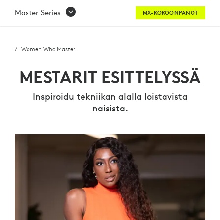
MESTARIT
Master Series
MX-KOKOONPANOT
ESITTELYSSÄ
–
Women Who Master
WOMEN
MESTARIT ESITTELYSSÄ
WHO
Inspiroidu tekniikan alalla loistavista
MASTER
naisista.
-
SARJA
|
LOGITECH