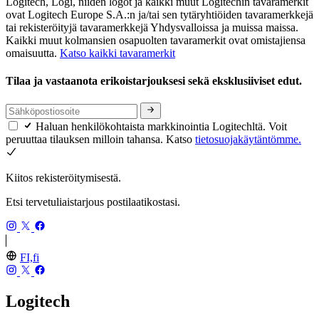
Logitech, Logi, niiden logot ja kaikki muut Logitechin tavaramerkit
ovat Logitech Europe S.A.:n ja/tai sen tytäryhtiöiden tavaramerkkejä
tai rekisteröityjä tavaramerkkejä Yhdysvalloissa ja muissa maissa.
Kaikki muut kolmansien osapuolten tavaramerkit ovat omistajiensa
omaisuutta.
Katso kaikki tavaramerkit
Tilaa ja vastaanota erikoistarjouksesi sekä eksklusiiviset edut.
Haluan henkilökohtaista markkinointia Logitechltä. Voit
peruuttaa tilauksen milloin tahansa. Katso
tietosuojakäytäntömme.
Kiitos rekisteröitymisestä.
Etsi tervetuliaistarjous postilaatikostasi.
FI,fi
Logitech