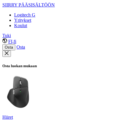
SIIRRY PÄÄSISÄLTÖÖN
Logitech G
Yritykset
Koulut
Tuki
FI,fi
Osta
Osta
Osta luokan mukaan
Hiiret