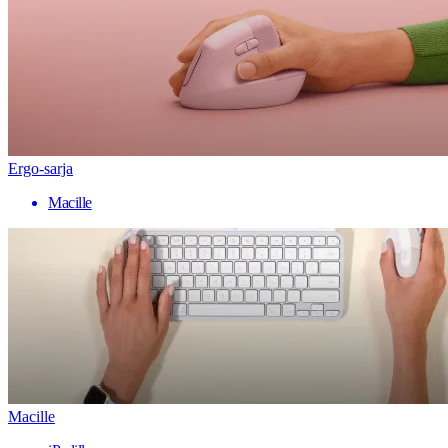
Ergo-sarja
Macille
Macille