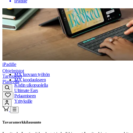
iPadille
iPadille
Ohjelmistot
MX luovaan työhön
Tarjoukset
MX koodaukseen
Planeetta
Kodin ulkopuolella
Ultimate Ears
Pelaamiseen
Yrityksille
Tavaramerkkilausunto