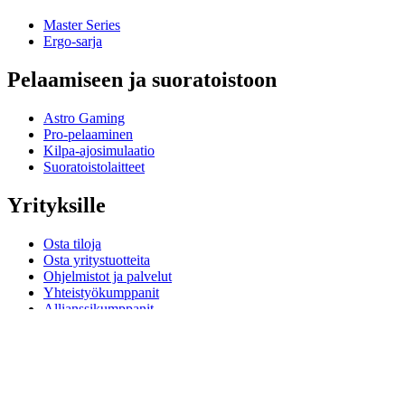
Master Series
Ergo-sarja
Pelaamiseen ja suoratoistoon
Astro Gaming
Pro-pelaaminen
Kilpa-ajosimulaatio
Suoratoistolaitteet
Yrityksille
Osta tiloja
Osta yritystuotteita
Ohjelmistot ja palvelut
Yhteistyökumppanit
Allianssikumppanit
Liiketoiminnan resurssit
Koulukäyttöön
Osta koulutustuotteita