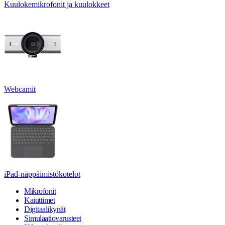
Kuulokemikrofonit ja kuulokkeet
Webcamit
iPad-näppäimistökotelot
Mikrofonit
Kaiuttimet
Digitaalikynät
Simulaatiovarusteet