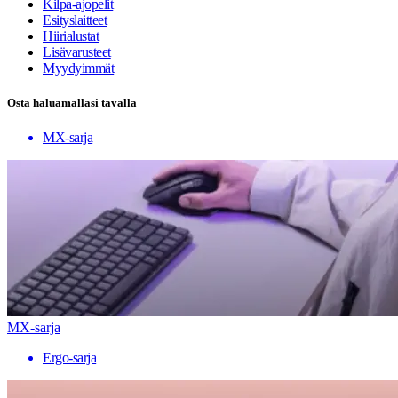
Kilpa-ajopelit
Esityslaitteet
Hiirialustat
Lisävarusteet
Myydyimmät
Osta haluamallasi tavalla
MX-sarja
MX-sarja
Ergo-sarja