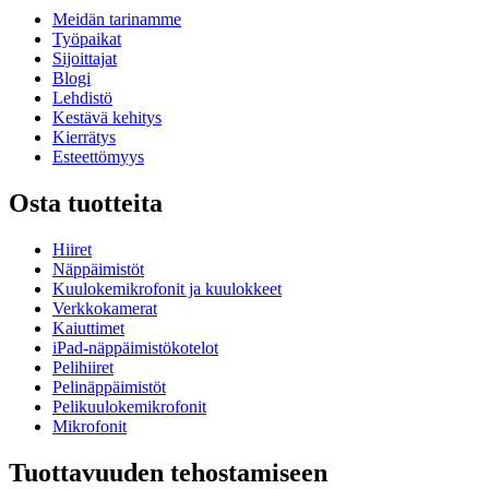
Meidän tarinamme
Työpaikat
Sijoittajat
Blogi
Lehdistö
Kestävä kehitys
Kierrätys
Esteettömyys
Osta tuotteita
Hiiret
Näppäimistöt
Kuulokemikrofonit ja kuulokkeet
Verkkokamerat
Kaiuttimet
iPad-näppäimistökotelot
Pelihiiret
Pelinäppäimistöt
Pelikuulokemikrofonit
Mikrofonit
Tuottavuuden tehostamiseen