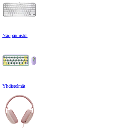
Näppäimistöt
Yhdistelmät