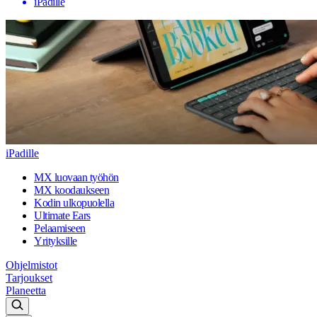
iPadille
iPadille
MX luovaan työhön
MX koodaukseen
Kodin ulkopuolella
Ultimate Ears
Pelaamiseen
Yrityksille
Ohjelmistot
Tarjoukset
Planeetta