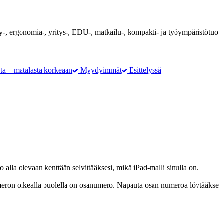
yky-, ergonomia-, yritys-, EDU-, matkailu-, kompakti- ja työympäristötuo
ta – matalasta korkeaan
Myydyimmät
Esittelyssä
y
alla olevaan kenttään selvittääksesi, mikä iPad-malli sinulla on.
numeron oikealla puolella on osanumero. Napauta osan numeroa löytääks