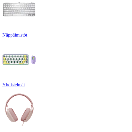
Näppäimistöt
Yhdistelmät