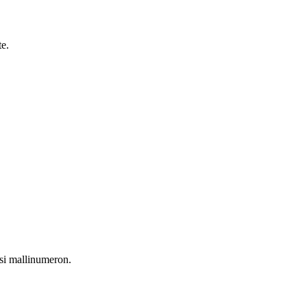
te.
esi mallinumeron.