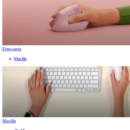
Ergo-sarja
Macille
Macille