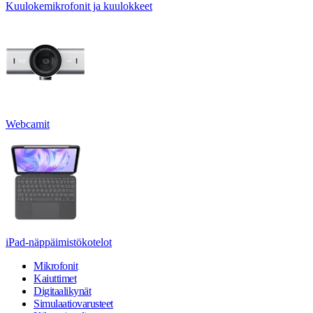
Kuulokemikrofonit ja kuulokkeet
Webcamit
iPad-näppäimistökotelot
Mikrofonit
Kaiuttimet
Digitaalikynät
Simulaatiovarusteet