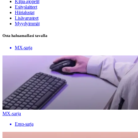
Kilpa-ajopelit
Esityslaitteet
Hiirialustat
Lisävarusteet
Myydyimmät
Osta haluamallasi tavalla
MX-sarja
MX-sarja
Ergo-sarja