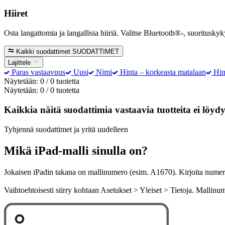
Hiiret
Osta langattomia ja langallisia hiiriä. Valitse Bluetooth®-, suoritusk
Kaikki suodattimet
SUODATTIMET
Lajittele
Paras vastaavuus
Uusi
Nimi
Hinta – korkeasta matalaan
Hin
Näytetään: 0 / 0 tuotetta
Näytetään: 0 / 0 tuotetta
Kaikkia näitä suodattimia vastaavia tuotteita ei löyd
Tyhjennä suodattimet ja yritä uudelleen
Mikä iPad-malli sinulla on?
Jokaisen iPadin takana on mallinumero (esim. A1670). Kirjoita numero 
Vaihtoehtoisesti siirry kohtaan Asetukset > Yleiset > Tietoja. Malli