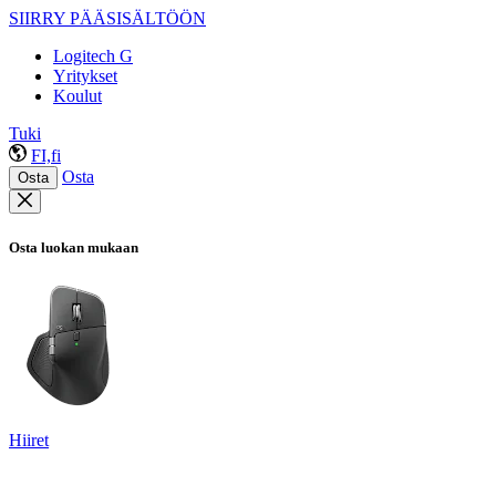
SIIRRY PÄÄSISÄLTÖÖN
Logitech G
Yritykset
Koulut
Tuki
FI,fi
Osta
Osta
Osta luokan mukaan
Hiiret