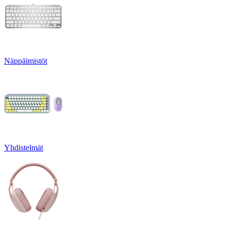
Näppäimistöt
Yhdistelmät