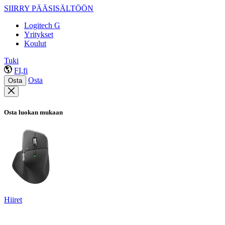
SIIRRY PÄÄSISÄLTÖÖN
Logitech G
Yritykset
Koulut
Tuki
FI,fi
Osta
Osta
Osta luokan mukaan
Hiiret