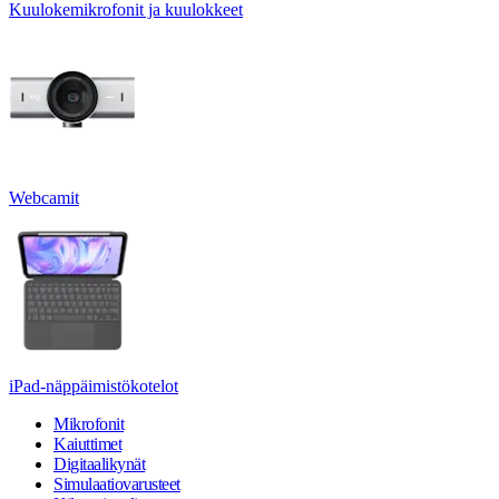
Kuulokemikrofonit ja kuulokkeet
Webcamit
iPad-näppäimistökotelot
Mikrofonit
Kaiuttimet
Digitaalikynät
Simulaatiovarusteet