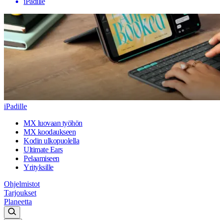
iPadille
iPadille
MX luovaan työhön
MX koodaukseen
Kodin ulkopuolella
Ultimate Ears
Pelaamiseen
Yrityksille
Ohjelmistot
Tarjoukset
Planeetta