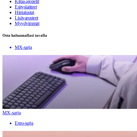
Kilpa-ajopelit
Esityslaitteet
Hiirialustat
Lisävarusteet
Myydyimmät
Osta haluamallasi tavalla
MX-sarja
MX-sarja
Ergo-sarja