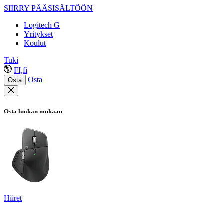
SIIRRY PÄÄSISÄLTÖÖN
Logitech G
Yritykset
Koulut
Tuki
FI,fi
Osta
Osta
Osta luokan mukaan
Hiiret