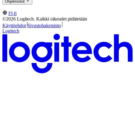
Ohjelmistot
FI,fi
©2026 Logitech. Kaikki oikeudet pidätetään
Käyttöehdot
Sivustohakemisto
Logitech