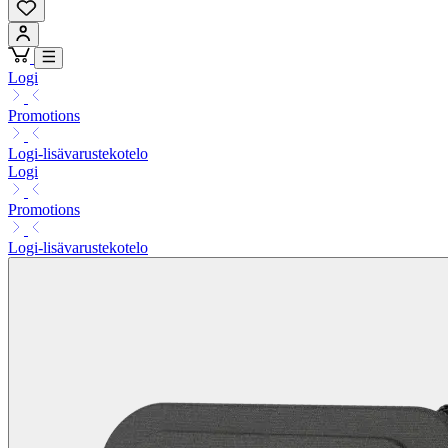
Logi
Promotions
Logi-lisävarustekotelo
Logi
Promotions
Logi-lisävarustekotelo