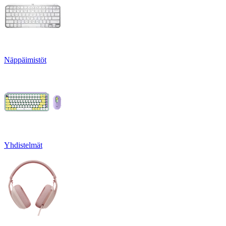
Näppäimistöt
Yhdistelmät