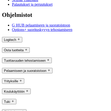
Palautukset ja peruutukset
Ohjelmistot
G HUB pelaamiseen ja suoratoistoon
Options+ suorituskyvyn tehostamiseen
Logitech
Osta tuotteita
Tuottavuuden tehostamiseen
Pelaamiseen ja suoratoistoon
Yrityksille
Koulukäyttöön
Tuki