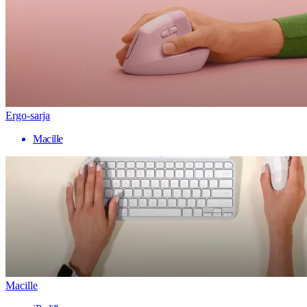
Ergo-sarja
Macille
Macille