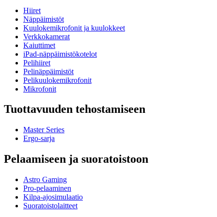
Hiiret
Näppäimistöt
Kuulokemikrofonit ja kuulokkeet
Verkkokamerat
Kaiuttimet
iPad-näppäimistökotelot
Pelihiiret
Pelinäppäimistöt
Pelikuulokemikrofonit
Mikrofonit
Tuottavuuden tehostamiseen
Master Series
Ergo-sarja
Pelaamiseen ja suoratoistoon
Astro Gaming
Pro-pelaaminen
Kilpa-ajosimulaatio
Suoratoistolaitteet