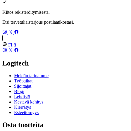
Kiitos rekisteröitymisestä.
Etsi tervetuliaistarjous postilaatikostasi.
FI,fi
Logitech
Meidän tarinamme
Työpaikat
Sijoittajat
Blogi
Lehdistö
Kestävä kehitys
Kierrätys
Esteettömyys
Osta tuotteita