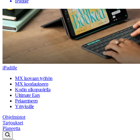
iPadille
iPadille
MX luovaan työhön
MX koodaukseen
Kodin ulkopuolella
Ultimate Ears
Pelaamiseen
Yrityksille
Ohjelmistot
Tarjoukset
Planeetta