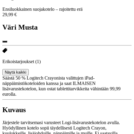
Ensiluokkainen suojakotelo – rajoitettu erä
29,99 €
Väri
Musta
Erikoistarjoukset
(1)
Näytä kaikki
Säästä 50 % Logitech Crayonista valittujen iPad-
näppäimistökoteloiden kanssa ja saat ILMAISEN
lisävarustekotelon, kun ostat tablettitarvikkeita vähintään 99,99
eurolla.
Kuvaus
Järjestele tarvitsemasi varusteet Logi-lisävarustekotelon avulla.
Hyödyllinen kotelo sopii täydellisesti Logitech Crayon,
kuulokkeille, lisäjohdoille, näppäimille ja muille. Ei saatavilla