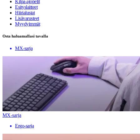
Kilpa-ajopelit
Esityslaitteet
Hiirialustat
Lisävarusteet
Myydyimmät
Osta haluamallasi tavalla
MX-sarja
MX-sarja
Ergo-sarja