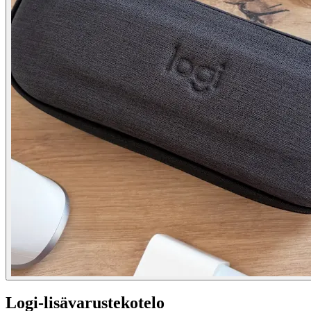
Logi-lisävarustekotelo