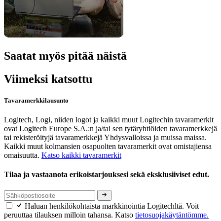
Saatat myös pitää näistä
Viimeksi katsottu
Tavaramerkkilausunto
Logitech, Logi, niiden logot ja kaikki muut Logitechin tavaramerkit
ovat Logitech Europe S.A.:n ja/tai sen tytäryhtiöiden tavaramerkkejä
tai rekisteröityjä tavaramerkkejä Yhdysvalloissa ja muissa maissa.
Kaikki muut kolmansien osapuolten tavaramerkit ovat omistajiensa
omaisuutta.
Katso kaikki tavaramerkit
Tilaa ja vastaanota erikoistarjouksesi sekä eksklusiiviset edut.
Haluan henkilökohtaista markkinointia Logitechltä. Voit
peruuttaa tilauksen milloin tahansa. Katso
tietosuojakäytäntömme.