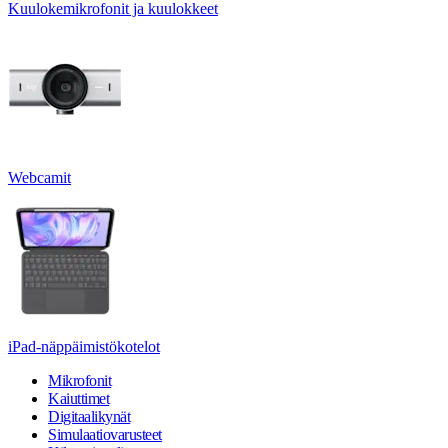
Kuulokemikrofonit ja kuulokkeet
Webcamit
iPad-näppäimistökotelot
Mikrofonit
Kaiuttimet
Digitaalikynät
Simulaatiovarusteet