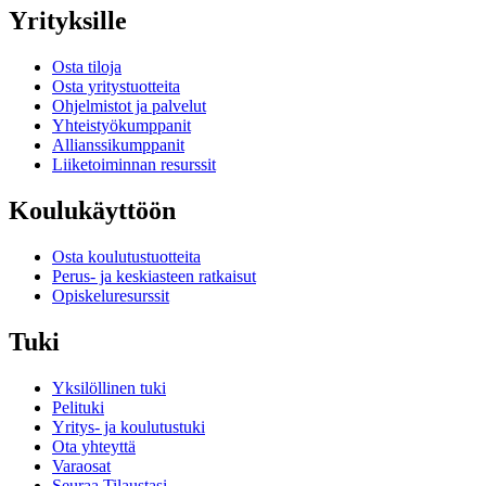
Yrityksille
Osta tiloja
Osta yritystuotteita
Ohjelmistot ja palvelut
Yhteistyökumppanit
Allianssikumppanit
Liiketoiminnan resurssit
Koulukäyttöön
Osta koulutustuotteita
Perus- ja keskiasteen ratkaisut
Opiskeluresurssit
Tuki
Yksilöllinen tuki
Pelituki
Yritys- ja koulutustuki
Ota yhteyttä
Varaosat
Seuraa Tilaustasi