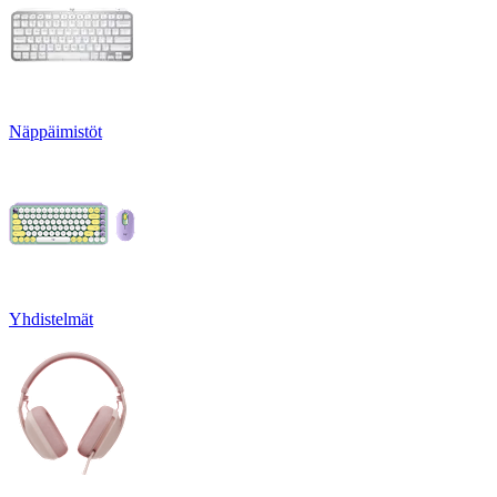
Näppäimistöt
Yhdistelmät