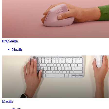
Ergo-sarja
Macille
Macille