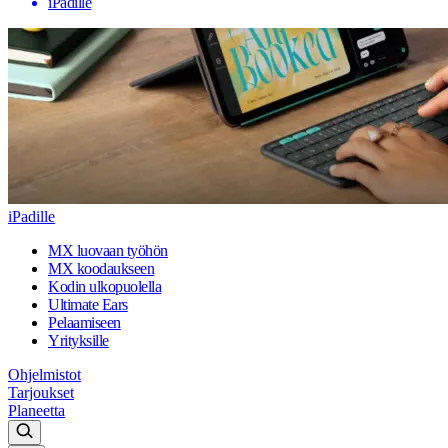
iPadille
iPadille
MX luovaan työhön
MX koodaukseen
Kodin ulkopuolella
Ultimate Ears
Pelaamiseen
Yrityksille
Ohjelmistot
Tarjoukset
Planeetta