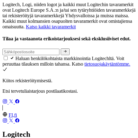
Logitech, Logi, niiden logot ja kaikki muut Logitechin tavaramerkit
ovat Logitech Europe S.A.:n ja/tai sen tytäryhtiöiden tavaramerkkejä
tai rekisteröityjä tavaramerkkejä Yhdysvalloissa ja muissa maissa.
Kaikki muut kolmansien osapuolten tavaramerkit ovat omistajiensa
omaisuutta.
Katso kaikki tavaramerkit
Tilaa ja vastaanota erikoistarjouksesi sekä eksklusiiviset edut.
Haluan henkilökohtaista markkinointia Logitechltä. Voit
peruuttaa tilauksen milloin tahansa. Katso
tietosuojakäytäntömme.
Kiitos rekisteröitymisestä.
Etsi tervetuliaistarjous postilaatikostasi.
FI,fi
Logitech