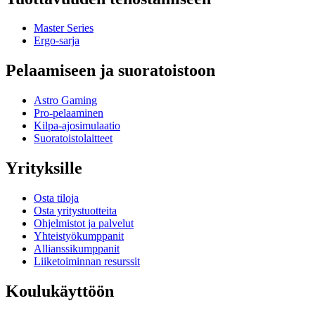
Master Series
Ergo-sarja
Pelaamiseen ja suoratoistoon
Astro Gaming
Pro-pelaaminen
Kilpa-ajosimulaatio
Suoratoistolaitteet
Yrityksille
Osta tiloja
Osta yritystuotteita
Ohjelmistot ja palvelut
Yhteistyökumppanit
Allianssikumppanit
Liiketoiminnan resurssit
Koulukäyttöön