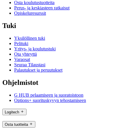
Osta koulutustuotteita
Perus- ja keskiasteen ratkaisut
Opiskeluresurssit
Tuki
Yksilöllinen tuki
Pelituki
Yritys- ja koulutustuki
Ota yhteyttä
Varaosat
Seuraa Tilaustasi
Palautukset ja peruutukset
Ohjelmistot
G HUB pelaamiseen ja suoratoistoon
Options+ suorituskyvyn tehostamiseen
Logitech
Osta tuotteita