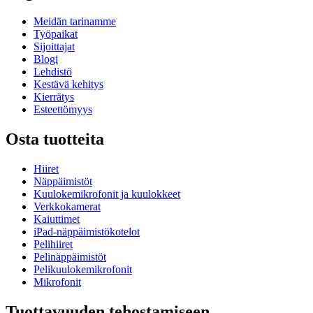
Meidän tarinamme
Työpaikat
Sijoittajat
Blogi
Lehdistö
Kestävä kehitys
Kierrätys
Esteettömyys
Osta tuotteita
Hiiret
Näppäimistöt
Kuulokemikrofonit ja kuulokkeet
Verkkokamerat
Kaiuttimet
iPad-näppäimistökotelot
Pelihiiret
Pelinäppäimistöt
Pelikuulokemikrofonit
Mikrofonit
Tuottavuuden tehostamiseen