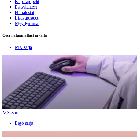
Kilpa-ajopelit
Esityslaitteet
Hiirialustat
Lisävarusteet
Myydyimmät
Osta haluamallasi tavalla
MX-sarja
MX-sarja
Ergo-sarja