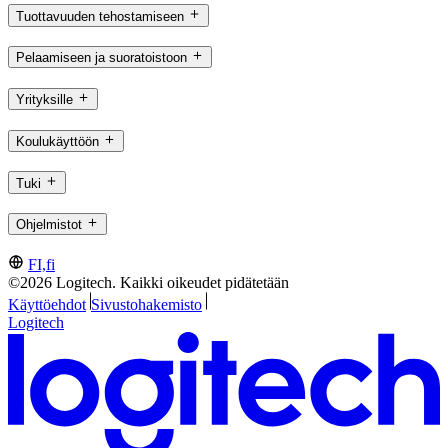
Tuottavuuden tehostamiseen
Pelaamiseen ja suoratoistoon
Yrityksille
Koulukäyttöön
Tuki
Ohjelmistot
FI,fi
©2026 Logitech. Kaikki oikeudet pidätetään
Käyttöehdot
Sivustohakemisto
Logitech