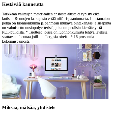
Kestävää kauneutta
Tarkkaan valittujen materiaalien ansiosta alusta ei rypisty eikä
kutistu. Reunojen laakapisto estää niitä rispaantumasta. Luistamaton
pohja on luonnonkumia ja pehmeän mukava pintakangas ja sisäpinta
on valmistettu uusiopolyesteristä, joka on peräisin kierrätetyistä
PET-pulloista. * Tuotteet, joissa on luonnonkumista tehtyä lateksia,
saattavat aiheuttaa joillain allergisia oireita. * 16 prosenttia
kokonaispainosta
Miksaa, mätsää, yhdistele