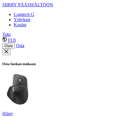
SIIRRY PÄÄSISÄLTÖÖN
Logitech G
Yritykset
Koulut
Tuki
FI,fi
Osta
Osta
Osta luokan mukaan
Hiiret