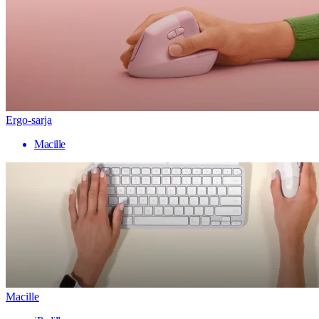
Ergo-sarja
Macille
Macille