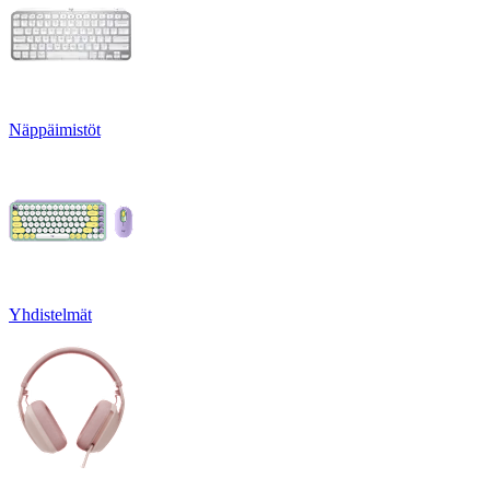
Näppäimistöt
Yhdistelmät