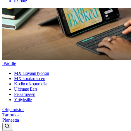
iPadille
iPadille
MX luovaan työhön
MX koodaukseen
Kodin ulkopuolella
Ultimate Ears
Pelaamiseen
Yrityksille
Ohjelmistot
Tarjoukset
Planeetta