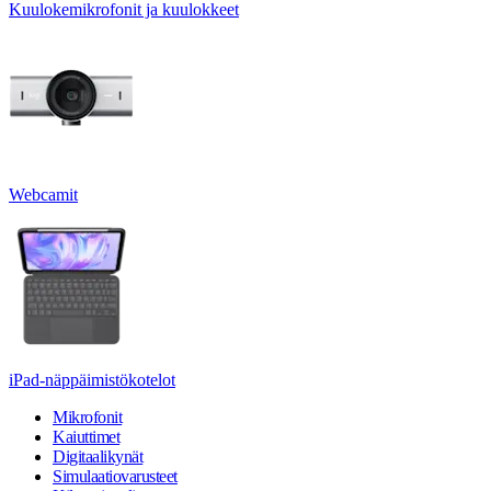
Kuulokemikrofonit ja kuulokkeet
Webcamit
iPad-näppäimistökotelot
Mikrofonit
Kaiuttimet
Digitaalikynät
Simulaatiovarusteet