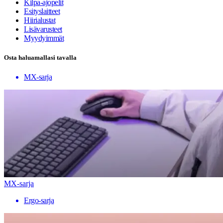
Kilpa-ajopelit
Esityslaitteet
Hiirialustat
Lisävarusteet
Myydyimmät
Osta haluamallasi tavalla
MX-sarja
MX-sarja
Ergo-sarja