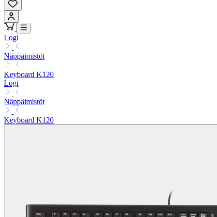
Logi
Näppäimistöt
Keyboard K120
Logi
Näppäimistöt
Keyboard K120