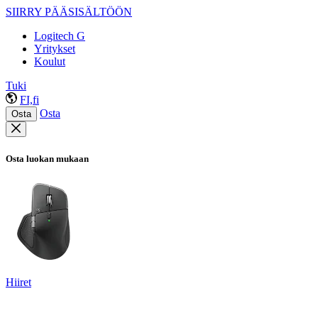
SIIRRY PÄÄSISÄLTÖÖN
Logitech G
Yritykset
Koulut
Tuki
FI,fi
Osta
Osta
Osta luokan mukaan
Hiiret