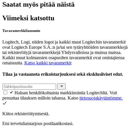
Saatat myös pitää näistä
Viimeksi katsottu
Tavaramerkkilausunto
Logitech, Logi, niiden logot ja kaikki muut Logitechin tavaramerkit
ovat Logitech Europe S.A.:n ja/tai sen tytäryhtiöiden tavaramerkkejä
tai rekisteröityjä tavaramerkkejä Yhdysvalloissa ja muissa maissa.
Kaikki muut kolmansien osapuolten tavaramerkit ovat omistajiensa
omaisuutta.
Katso kaikki tavaramerkit
Tilaa ja vastaanota erikoistarjouksesi sekä eksklusiiviset edut.
Haluan henkilökohtaista markkinointia Logitechltä. Voit
peruuttaa tilauksen milloin tahansa. Katso
tietosuojakäytäntömme.
Kiitos rekisteröitymisestä.
Etsi tervetuliaistarjous postilaatikostasi.