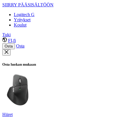
SIIRRY PÄÄSISÄLTÖÖN
Logitech G
Yritykset
Koulut
Tuki
FI,fi
Osta
Osta
Osta luokan mukaan
Hiiret