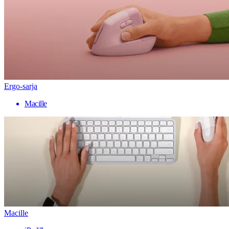
Ergo-sarja
Macille
Macille