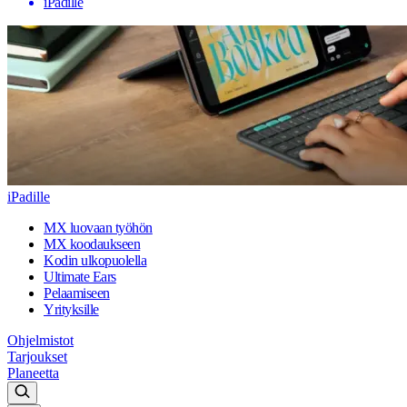
iPadille
iPadille
MX luovaan työhön
MX koodaukseen
Kodin ulkopuolella
Ultimate Ears
Pelaamiseen
Yrityksille
Ohjelmistot
Tarjoukset
Planeetta