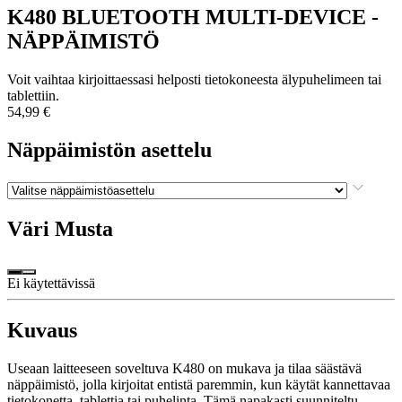
K480 BLUETOOTH MULTI-DEVICE -
NÄPPÄIMISTÖ
Voit vaihtaa kirjoittaessasi helposti tietokoneesta älypuhelimeen tai
tablettiin.
54,99 €
Näppäimistön asettelu
Väri
Musta
Ei käytettävissä
Kuvaus
Useaan laitteeseen soveltuva K480 on mukava ja tilaa säästävä
näppäimistö, jolla kirjoitat entistä paremmin, kun käytät kannettavaa
tietokonetta, tablettia tai puhelinta. Tämä napakasti suunniteltu