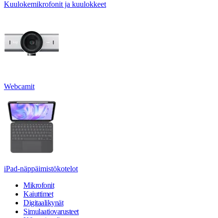
Kuulokemikrofonit ja kuulokkeet
Webcamit
iPad-näppäimistökotelot
Mikrofonit
Kaiuttimet
Digitaalikynät
Simulaatiovarusteet