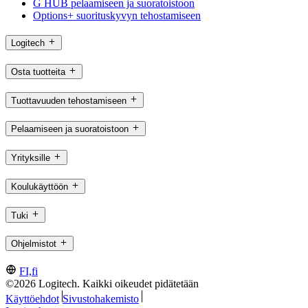
G HUB pelaamiseen ja suoratoistoon
Options+ suorituskyvyn tehostamiseen
Logitech
Osta tuotteita
Tuottavuuden tehostamiseen
Pelaamiseen ja suoratoistoon
Yrityksille
Koulukäyttöön
Tuki
Ohjelmistot
FI,fi
©2026 Logitech. Kaikki oikeudet pidätetään
Käyttöehdot
Sivustohakemisto