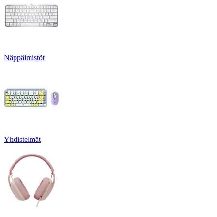
Näppäimistöt
Yhdistelmät