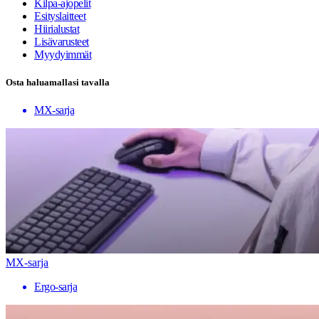
Kilpa-ajopelit
Esityslaitteet
Hiirialustat
Lisävarusteet
Myydyimmät
Osta haluamallasi tavalla
MX-sarja
MX-sarja
Ergo-sarja