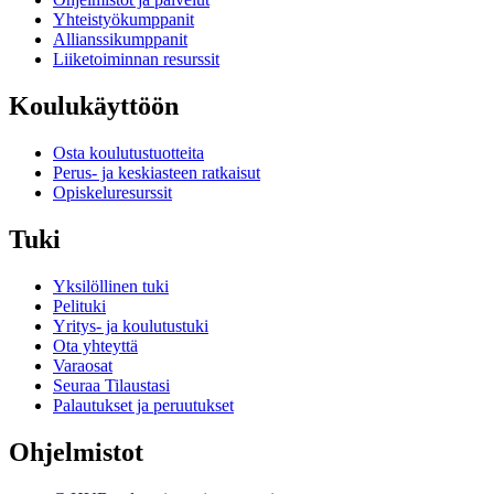
Yhteistyökumppanit
Allianssikumppanit
Liiketoiminnan resurssit
Koulukäyttöön
Osta koulutustuotteita
Perus- ja keskiasteen ratkaisut
Opiskeluresurssit
Tuki
Yksilöllinen tuki
Pelituki
Yritys- ja koulutustuki
Ota yhteyttä
Varaosat
Seuraa Tilaustasi
Palautukset ja peruutukset
Ohjelmistot