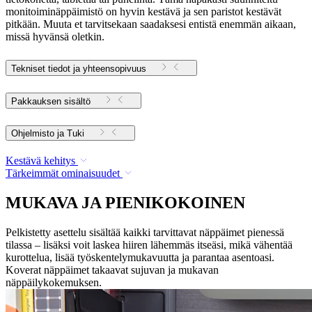
monitoiminäppäimistö on hyvin kestävä ja sen paristot kestävät
pitkään. Muuta et tarvitsekaan saadaksesi entistä enemmän aikaan,
missä hyvänsä oletkin.
Tekniset tiedot ja yhteensopivuus
Pakkauksen sisältö
Ohjelmisto ja Tuki
Kestävä kehitys
Tärkeimmät ominaisuudet
MUKAVA JA PIENIKOKOINEN
Pelkistetty asettelu sisältää kaikki tarvittavat näppäimet pienessä
tilassa – lisäksi voit laskea hiiren lähemmäs itseäsi, mikä vähentää
kurottelua, lisää työskentelymukavuutta ja parantaa asentoasi.
Koverat näppäimet takaavat sujuvan ja mukavan
näppäilykokemuksen.