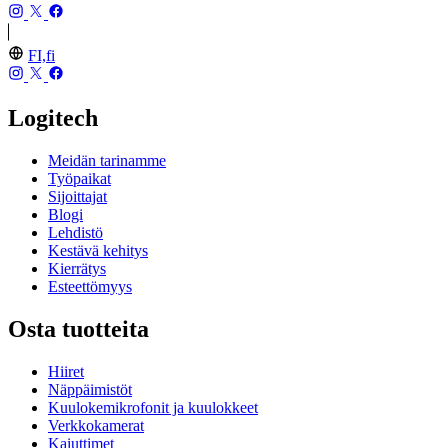
FI,fi
Logitech
Meidän tarinamme
Työpaikat
Sijoittajat
Blogi
Lehdistö
Kestävä kehitys
Kierrätys
Esteettömyys
Osta tuotteita
Hiiret
Näppäimistöt
Kuulokemikrofonit ja kuulokkeet
Verkkokamerat
Kaiuttimet