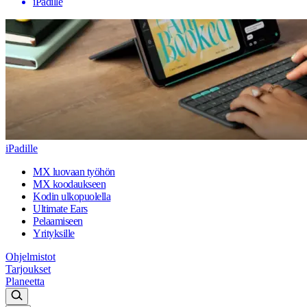
iPadille
iPadille
MX luovaan työhön
MX koodaukseen
Kodin ulkopuolella
Ultimate Ears
Pelaamiseen
Yrityksille
Ohjelmistot
Tarjoukset
Planeetta