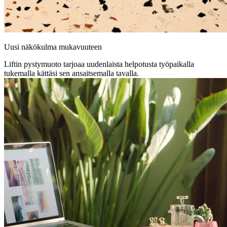
Uusi näkökulma mukavuuteen
Liftin pystymuoto tarjoaa uudenlaista helpotusta työpaikalla
tukemalla kättäsi sen ansaitsemalla tavalla.