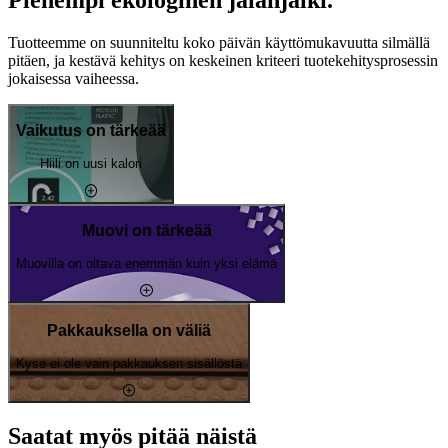
Tuotteemme on suunniteltu koko päivän käyttömukavuutta silmällä
pitäen, ja kestävä kehitys on keskeinen kriteeri tuotekehitysprosessin
jokaisessa vaiheessa.
Vaikutus on tärkeää
Hiili on uusi kalori
Muovi on tärkeää
Muovilla on oltava enemmän kuin yksi elämä
Pakkauksella on väliä
Kyse ei ole vain pakkauksen sisällöstä
Saatat myös pitää näistä