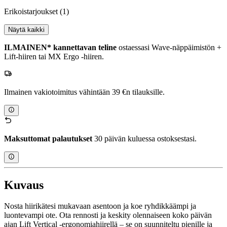
Erikoistarjoukset
(1)
Näytä kaikki
ILMAINEN* kannettavan teline
ostaessasi Wave-näppäimistön +
Lift-hiiren tai MX Ergo -hiiren.
Ilmainen vakiotoimitus vähintään 39 €n tilauksille.
Maksuttomat palautukset
30 päivän kuluessa ostoksestasi.
Kuvaus
Nosta hiirikätesi mukavaan asentoon ja koe ryhdikkäämpi ja
luontevampi ote. Ota rennosti ja keskity olennaiseen koko päivän
ajan Lift Vertical -ergonomiahiirellä – se on suunniteltu pienille ja