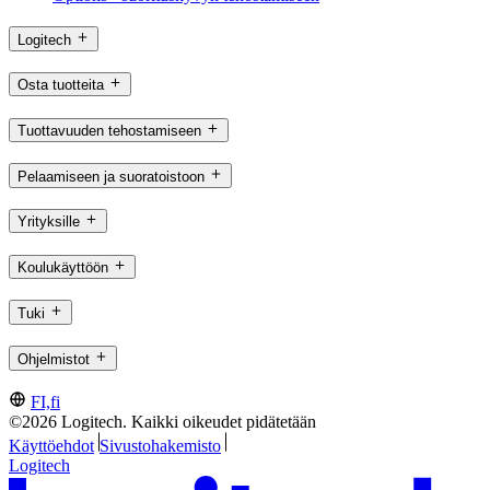
Logitech
Osta tuotteita
Tuottavuuden tehostamiseen
Pelaamiseen ja suoratoistoon
Yrityksille
Koulukäyttöön
Tuki
Ohjelmistot
FI,fi
©2026 Logitech. Kaikki oikeudet pidätetään
Käyttöehdot
Sivustohakemisto
Logitech