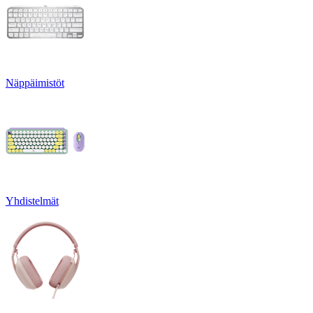
Näppäimistöt
Yhdistelmät