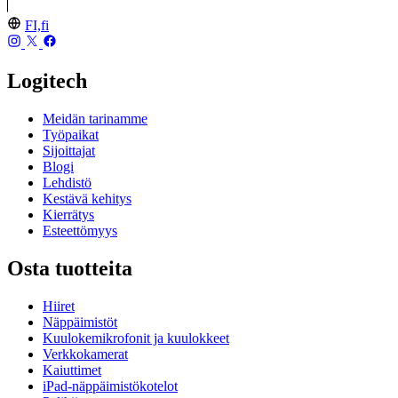
FI,fi
Logitech
Meidän tarinamme
Työpaikat
Sijoittajat
Blogi
Lehdistö
Kestävä kehitys
Kierrätys
Esteettömyys
Osta tuotteita
Hiiret
Näppäimistöt
Kuulokemikrofonit ja kuulokkeet
Verkkokamerat
Kaiuttimet
iPad-näppäimistökotelot