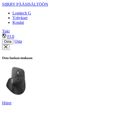
SIIRRY PÄÄSISÄLTÖÖN
Logitech G
Yritykset
Koulut
Tuki
FI,fi
Osta
Osta
Osta luokan mukaan
Hiiret