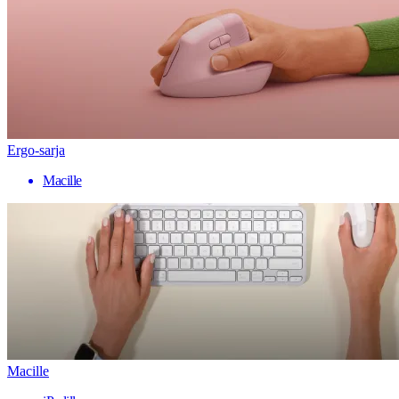
Ergo-sarja
Macille
Macille