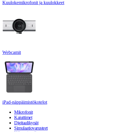
Kuulokemikrofonit ja kuulokkeet
Webcamit
iPad-näppäimistökotelot
Mikrofonit
Kaiuttimet
Digitaalikynät
Simulaatiovarusteet