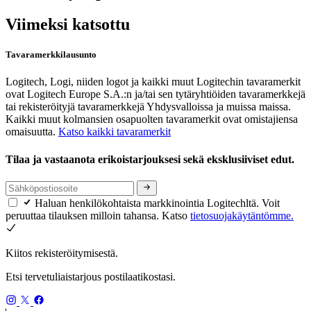
Viimeksi katsottu
Tavaramerkkilausunto
Logitech, Logi, niiden logot ja kaikki muut Logitechin tavaramerkit
ovat Logitech Europe S.A.:n ja/tai sen tytäryhtiöiden tavaramerkkejä
tai rekisteröityjä tavaramerkkejä Yhdysvalloissa ja muissa maissa.
Kaikki muut kolmansien osapuolten tavaramerkit ovat omistajiensa
omaisuutta.
Katso kaikki tavaramerkit
Tilaa ja vastaanota erikoistarjouksesi sekä eksklusiiviset edut.
Haluan henkilökohtaista markkinointia Logitechltä. Voit
peruuttaa tilauksen milloin tahansa. Katso
tietosuojakäytäntömme.
Kiitos rekisteröitymisestä.
Etsi tervetuliaistarjous postilaatikostasi.