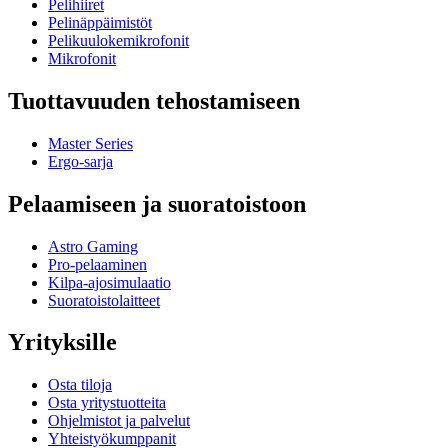
Pelihiiret
Pelinäppäimistöt
Pelikuulokemikrofonit
Mikrofonit
Tuottavuuden tehostamiseen
Master Series
Ergo-sarja
Pelaamiseen ja suoratoistoon
Astro Gaming
Pro-pelaaminen
Kilpa-ajosimulaatio
Suoratoistolaitteet
Yrityksille
Osta tiloja
Osta yritystuotteita
Ohjelmistot ja palvelut
Yhteistyökumppanit