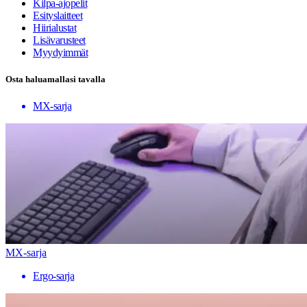
Kilpa-ajopelit
Esityslaitteet
Hiirialustat
Lisävarusteet
Myydyimmät
Osta haluamallasi tavalla
MX-sarja
MX-sarja
Ergo-sarja