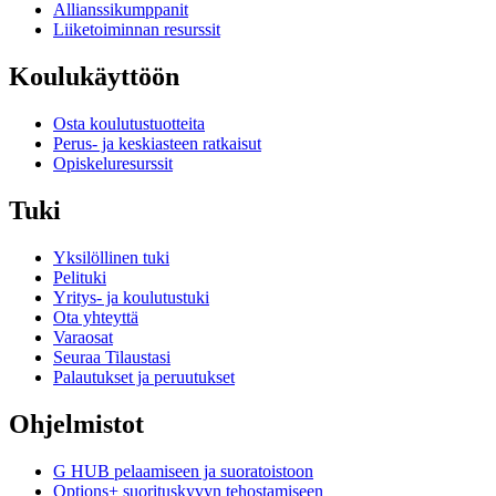
Allianssikumppanit
Liiketoiminnan resurssit
Koulukäyttöön
Osta koulutustuotteita
Perus- ja keskiasteen ratkaisut
Opiskeluresurssit
Tuki
Yksilöllinen tuki
Pelituki
Yritys- ja koulutustuki
Ota yhteyttä
Varaosat
Seuraa Tilaustasi
Palautukset ja peruutukset
Ohjelmistot
G HUB pelaamiseen ja suoratoistoon
Options+ suorituskyvyn tehostamiseen