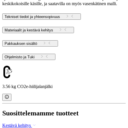
keskikokoisille käsille, ja saatavilla on myös vasenkätinen malli.
Tekniset tiedot ja yhteensopivuus
Materiaalit ja kestävä kehitys
Pakkauksen sisältö
Ohjelmisto ja Tuki
3.56
3.56 kg CO2e-hiilijalanjälki
Suosittelemamme tuotteet
Kestävä kehitys