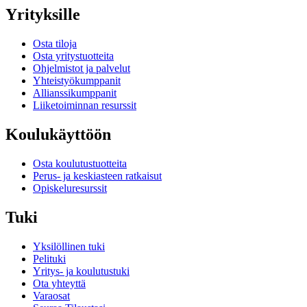
Yrityksille
Osta tiloja
Osta yritystuotteita
Ohjelmistot ja palvelut
Yhteistyökumppanit
Allianssikumppanit
Liiketoiminnan resurssit
Koulukäyttöön
Osta koulutustuotteita
Perus- ja keskiasteen ratkaisut
Opiskeluresurssit
Tuki
Yksilöllinen tuki
Pelituki
Yritys- ja koulutustuki
Ota yhteyttä
Varaosat