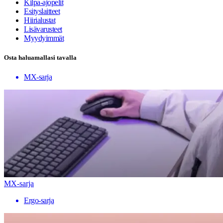
Kilpa-ajopelit
Esityslaitteet
Hiirialustat
Lisävarusteet
Myydyimmät
Osta haluamallasi tavalla
MX-sarja
MX-sarja
Ergo-sarja