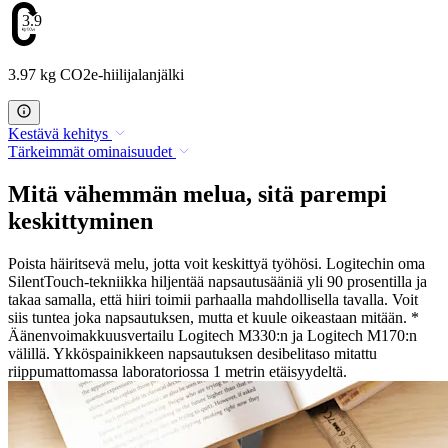
3.97
3.97 kg CO2e-hiilijalanjälki
Kestävä kehitys
Tärkeimmät ominaisuudet
Mitä vähemmän melua, sitä parempi
keskittyminen
Poista häiritsevä melu, jotta voit keskittyä työhösi. Logitechin oma
SilentTouch-tekniikka hiljentää napsautusääniä yli 90 prosentilla ja
takaa samalla, että hiiri toimii parhaalla mahdollisella tavalla. Voit
siis tuntea joka napsautuksen, mutta et kuule oikeastaan mitään. *
Äänenvoimakkuusvertailu Logitech M330:n ja Logitech M170:n
välillä. Ykköspainikkeen napsautuksen desibelitaso mitattu
riippumattomassa laboratoriossa 1 metrin etäisyydeltä.