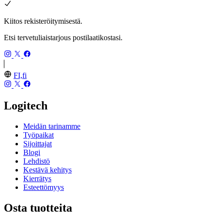
Kiitos rekisteröitymisestä.
Etsi tervetuliaistarjous postilaatikostasi.
FI,fi
Logitech
Meidän tarinamme
Työpaikat
Sijoittajat
Blogi
Lehdistö
Kestävä kehitys
Kierrätys
Esteettömyys
Osta tuotteita