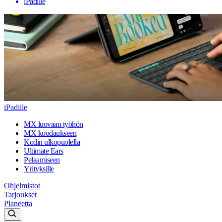
iPadille
iPadille
MX luovaan työhön
MX koodaukseen
Kodin ulkopuolella
Ultimate Ears
Pelaamiseen
Yrityksille
Ohjelmistot
Tarjoukset
Planeetta