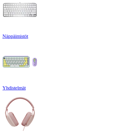
Näppäimistöt
Yhdistelmät