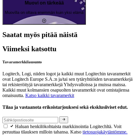
Muovi on tärkeää
Muovilla on oltava enemmän kuin yksi elämä
Saatat myös pitää näistä
Viimeksi katsottu
Tavaramerkkilausunto
Logitech, Logi, niiden logot ja kaikki muut Logitechin tavaramerkit
ovat Logitech Europe S.A.:n ja/tai sen tytäryhtiöiden tavaramerkkejä
tai rekisteröityjä tavaramerkkejä Yhdysvalloissa ja muissa maissa.
Kaikki muut kolmansien osapuolten tavaramerkit ovat omistajiensa
omaisuutta.
Katso kaikki tavaramerkit
Tilaa ja vastaanota erikoistarjouksesi sekä eksklusiiviset edut.
Haluan henkilökohtaista markkinointia Logitechltä. Voit
peruuttaa tilauksen milloin tahansa. Katso
tietosuojakäytäntömme.