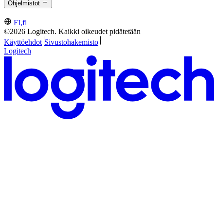
Ohjelmistot
FI,fi
©2026 Logitech. Kaikki oikeudet pidätetään
Käyttöehdot
Sivustohakemisto
Logitech