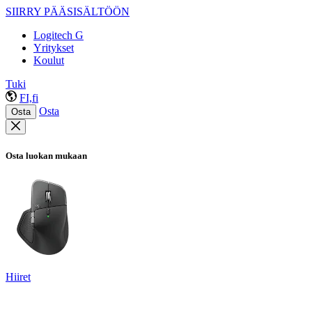
SIIRRY PÄÄSISÄLTÖÖN
Logitech G
Yritykset
Koulut
Tuki
FI,fi
Osta
Osta
Osta luokan mukaan
Hiiret