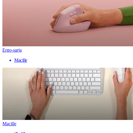
Ergo-sarja
Macille
Macille