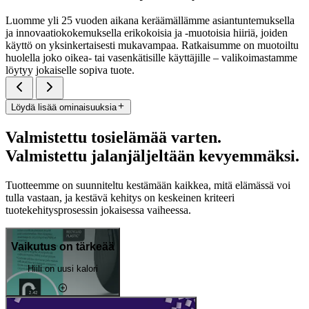
Luomme yli 25 vuoden aikana keräämällämme asiantuntemuksella
ja innovaatiokokemuksella erikokoisia ja -muotoisia hiiriä, joiden
käyttö on yksinkertaisesti mukavampaa. Ratkaisumme on muotoiltu
huolella joko oikea- tai vasenkätisille käyttäjille – valikoimastamme
löytyy jokaiselle sopiva tuote.
Löydä lisää ominaisuuksia
Valmistettu tosielämää varten.
Valmistettu jalanjäljeltään kevyemmäksi.
Tuotteemme on suunniteltu kestämään kaikkea, mitä elämässä voi
tulla vastaan, ja kestävä kehitys on keskeinen kriteeri
tuotekehitysprosessin jokaisessa vaiheessa.
Vaikutus on tärkeää
Hiili on uusi kalori