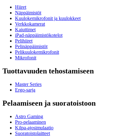
Hiiret
Näppäimistöt
Kuulokemikrofonit ja kuulokkeet
Verkkokamerat
Kaiuttimet
iPad-näppäimistökotelot
Pelihiiret
Pelinäppäimistöt
Pelikuulokemikrofonit
Mikrofonit
Tuottavuuden tehostamiseen
Master Series
Ergo-sarja
Pelaamiseen ja suoratoistoon
Astro Gaming
Pro-pelaaminen
Kilpa-ajosimulaatio
Suoratoistolaitteet