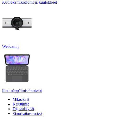
Kuulokemikrofonit ja kuulokkeet
Webcamit
iPad-näppäimistökotelot
Mikrofonit
Kaiuttimet
Digitaalikynät
Simulaatiovarusteet