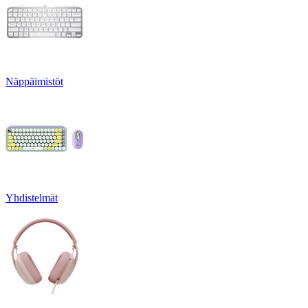
Näppäimistöt
Yhdistelmät