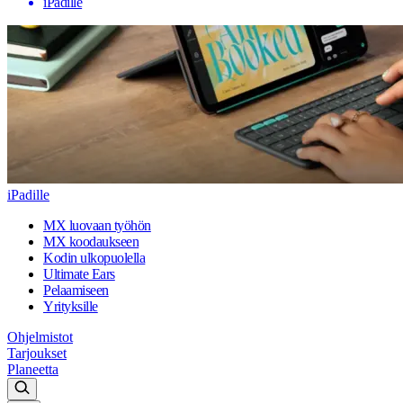
iPadille
iPadille
MX luovaan työhön
MX koodaukseen
Kodin ulkopuolella
Ultimate Ears
Pelaamiseen
Yrityksille
Ohjelmistot
Tarjoukset
Planeetta