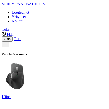
SIIRRY PÄÄSISÄLTÖÖN
Logitech G
Yritykset
Koulut
Tuki
FI,fi
Osta
Osta
Osta luokan mukaan
Hiiret