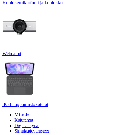
Kuulokemikrofonit ja kuulokkeet
Webcamit
iPad-näppäimistökotelot
Mikrofonit
Kaiuttimet
Digitaalikynät
Simulaatiovarusteet