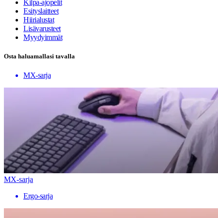
Kilpa-ajopelit
Esityslaitteet
Hiirialustat
Lisävarusteet
Myydyimmät
Osta haluamallasi tavalla
MX-sarja
MX-sarja
Ergo-sarja