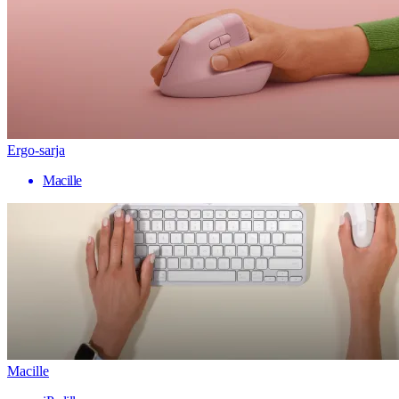
Ergo-sarja
Macille
Macille