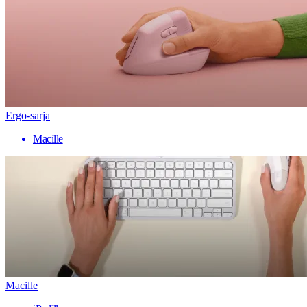
Ergo-sarja
Macille
Macille