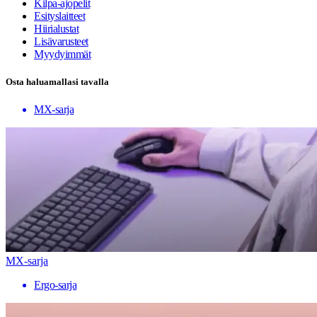
Kilpa-ajopelit
Esityslaitteet
Hiirialustat
Lisävarusteet
Myydyimmät
Osta haluamallasi tavalla
MX-sarja
MX-sarja
Ergo-sarja