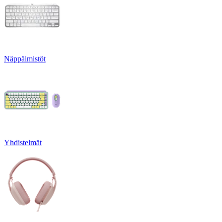
Näppäimistöt
Yhdistelmät