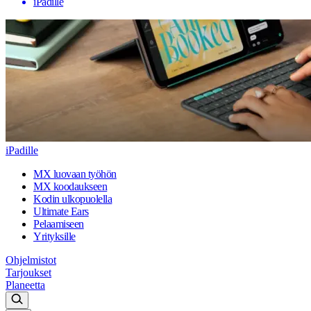
iPadille
iPadille
MX luovaan työhön
MX koodaukseen
Kodin ulkopuolella
Ultimate Ears
Pelaamiseen
Yrityksille
Ohjelmistot
Tarjoukset
Planeetta