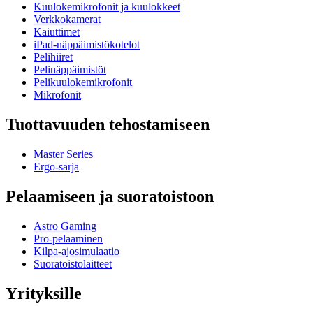
Kuulokemikrofonit ja kuulokkeet
Verkkokamerat
Kaiuttimet
iPad-näppäimistökotelot
Pelihiiret
Pelinäppäimistöt
Pelikuulokemikrofonit
Mikrofonit
Tuottavuuden tehostamiseen
Master Series
Ergo-sarja
Pelaamiseen ja suoratoistoon
Astro Gaming
Pro-pelaaminen
Kilpa-ajosimulaatio
Suoratoistolaitteet
Yrityksille