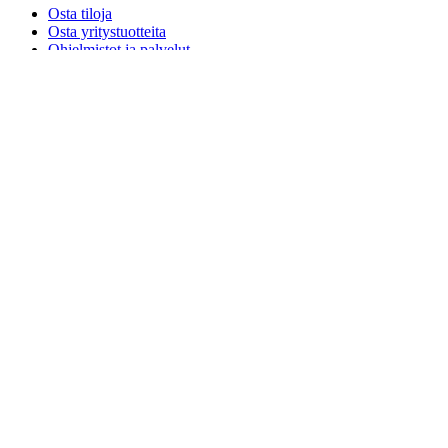
Osta tiloja
Osta yritystuotteita
Ohjelmistot ja palvelut
Yhteistyökumppanit
Allianssikumppanit
Liiketoiminnan resurssit
Koulukäyttöön
Osta koulutustuotteita
Perus- ja keskiasteen ratkaisut
Opiskeluresurssit
Tuki
Yksilöllinen tuki
Pelituki
Yritys- ja koulutustuki
Ota yhteyttä
Varaosat
Seuraa Tilaustasi
Palautukset ja peruutukset