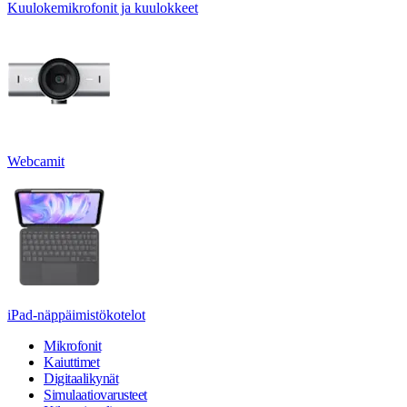
Kuulokemikrofonit ja kuulokkeet
Webcamit
iPad-näppäimistökotelot
Mikrofonit
Kaiuttimet
Digitaalikynät
Simulaatiovarusteet