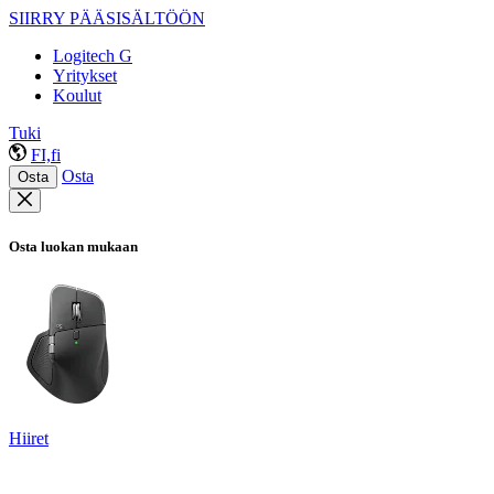
SIIRRY PÄÄSISÄLTÖÖN
Logitech G
Yritykset
Koulut
Tuki
FI,fi
Osta
Osta
Osta luokan mukaan
Hiiret