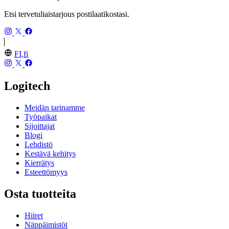
Etsi tervetuliaistarjous postilaatikostasi.
FI,fi
Logitech
Meidän tarinamme
Työpaikat
Sijoittajat
Blogi
Lehdistö
Kestävä kehitys
Kierrätys
Esteettömyys
Osta tuotteita
Hiiret
Näppäimistöt