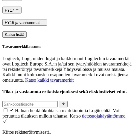
FY17
FY16 ja vanhemmat
Katso lisää
Tavaramerkkilausunto
Logitech, Logi, niiden logot ja kaikki muut Logitechin tavaramerkit
ovat Logitech Europe S.A.:n ja/tai sen tytäryhtiöiden tavaramerkkejä
tai rekisteröityjä tavaramerkkejä Yhdysvalloissa ja muissa maissa.
Kaikki muut kolmansien osapuolten tavaramerkit ovat omistajiensa
omaisuutta.
Katso kaikki tavaramerkit
Tilaa ja vastaanota erikoistarjouksesi sekä eksklusiiviset edut.
Haluan henkilökohtaista markkinointia Logitechltä. Voit
peruuttaa tilauksen milloin tahansa. Katso
tietosuojakäytäntömme.
Kiitos rekisteröitymisestä.