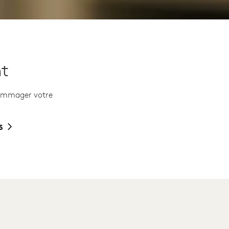
nt
dommager votre
S