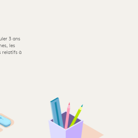
uler 3 ans
mes, les
 relatifs à