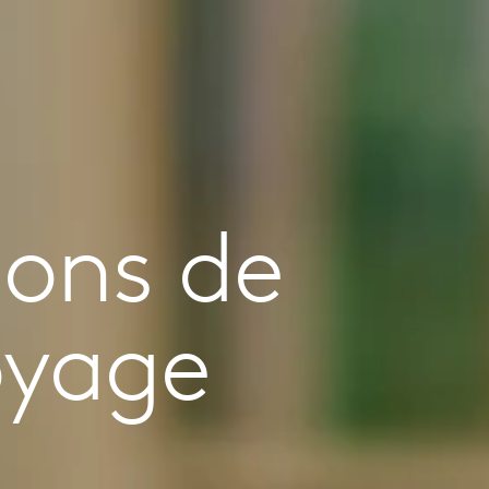
ions de
oyage