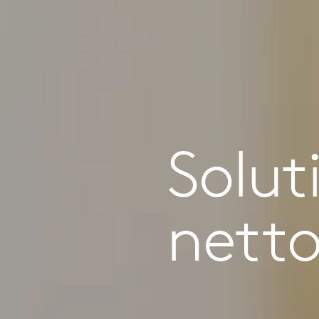
Solut
nett