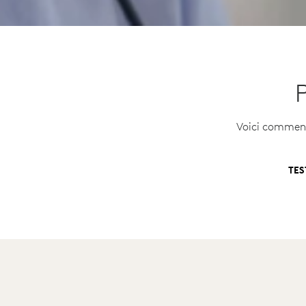
P
Voici comment
TES