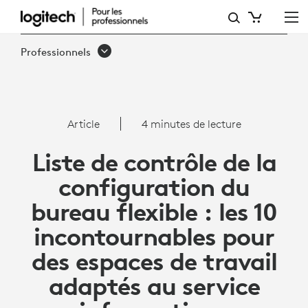
LISTE
DE
Professionnels
CONTRÔLE
DE
LA
Article
4 minutes de lecture
CONFIGURATION
Liste de contrôle de la
DU
configuration du
BUREAU
bureau flexible : les 10
FLEXIBLE
incontournables pour
:
des espaces de travail
10
adaptés au service
INCONTOURNABLES