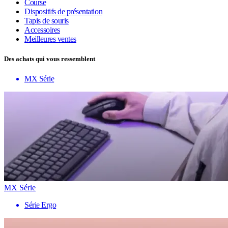
Course
Dispositifs de présentation
Tapis de souris
Accessoires
Meilleures ventes
Des achats qui vous ressemblent
MX Série
MX Série
Série Ergo