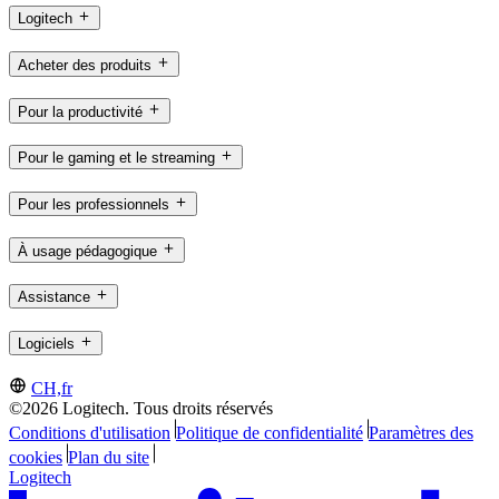
Logitech
Acheter des produits
Pour la productivité
Pour le gaming et le streaming
Pour les professionnels
À usage pédagogique
Assistance
Logiciels
CH,fr
©2026 Logitech. Tous droits réservés
Conditions d'utilisation
Politique de confidentialité
Paramètres des
cookies
Plan du site
Logitech