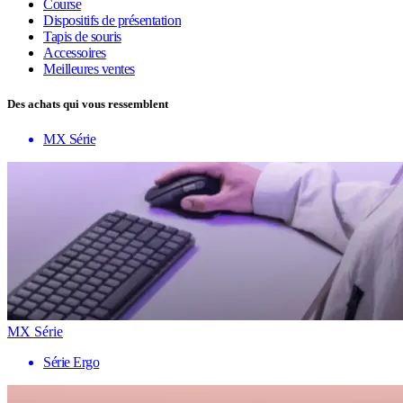
Course
Dispositifs de présentation
Tapis de souris
Accessoires
Meilleures ventes
Des achats qui vous ressemblent
MX Série
MX Série
Série Ergo