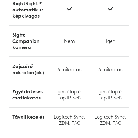
RightSight™
automatikus
képkivágás
Sight
Companion
Nem
Igen
kamera
Zajszűrő
6 mikrofon
6 mikrofon
mikrofon(ok)
Egyérintéses
Igen (Tap és
Igen (Tap és
csatlakozás
Tap IP-vel)
Tap IP-vel)
Távoli kezelés
Logitech Sync,
Logitech Sync,
L
ZDM, TAC
ZDM, TAC