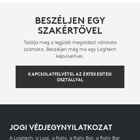
BESZÉLJEN EGY
SZAKÉRTŐVEL
Találja meg a legjobb megoldást vállalata
számára. Beszéljen még ma egy Logitech
képviselővel.
KAPCSOLATFELVÉTEL AZ ÉRTÉKESÍTÉSI
OSZTÁLLYAL
JOGI VÉDJEGYNYILATKOZAT
A Logitech, a Logi, a Rally, a Rally Bar, a Rally Bar