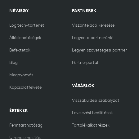
NÉVJEGY
PARTNEREK
Logitech-történet
Viszonteladó keresése
Álláslehetőségek
Legyen a partnerünk!
Befektetők
Legyen szövetségesi partner
Blog
Partnerportál
Megnyomás
VÁSÁRLÓK
Kapcsolatfelvétel
Visszaküldési szabályzat
ÉRTÉKEK
Levelezési beállítások
Fenntarthatóság
Tartalékalkatrészek
Újrahasznosítás