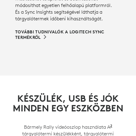
módosíthat egyetlen felhőalapú platformról.
És a Sync Insights segítségével láthatja a
tárgyalótermek időbeni kihasználtságát.
TOVÁBBI TUDNIVALÓK A LOGITECH SYNC
TERMÉKRŐL
KÉSZÜLÉK, USB ÉS JÓK
MINDEN EGY ESZKÖZBEN
2
Bármely Rally videóoszlop használata A
Rally Plu
tárgyalótermi készülékként, tárgyalótermi