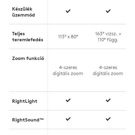
Készülék
üzemmód
Teljes
163° vízsz. ×
113° x 80°
teremlefedés
110° függ.
Zoom funkció
A
4-szeres
4-szeres
digitális zoom
digitális zoom
RightLight
RightSound™