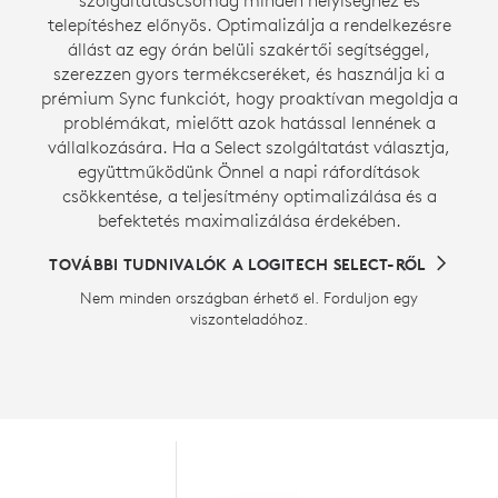
szolgáltatáscsomag minden helyiséghez és
telepítéshez előnyös. Optimalizálja a rendelkezésre
állást az egy órán belüli szakértői segítséggel,
szerezzen gyors termékcseréket, és használja ki a
prémium Sync funkciót, hogy proaktívan megoldja a
problémákat, mielőtt azok hatással lennének a
vállalkozására. Ha a Select szolgáltatást választja,
együttműködünk Önnel a napi ráfordítások
csökkentése, a teljesítmény optimalizálása és a
befektetés maximalizálása érdekében.
TOVÁBBI TUDNIVALÓK A LOGITECH SELECT-RŐL
Nem minden országban érhető el. Forduljon egy
viszonteladóhoz.