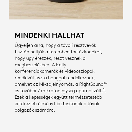
MINDENKI HALLHAT
Ügyeljen arra, hogy a távoli résztvevők
tisztán hallják a teremben tartózkodókat,
hogy úgy érezzék, részt vesznek a
megbeszélésben. A Rally
konferenciakamerák és videóoszlopok
rendkívül tiszta hanggal rendelkeznek,
amelyet az MI-zajelnyomás, a RightSound™
1
és további 7 mikrofonegység optimalizált.
A rendelkez
.
Ezek a képességek együtt természetesebb
értekezleti élményt biztosítanak a távoli
dolgozók számára.