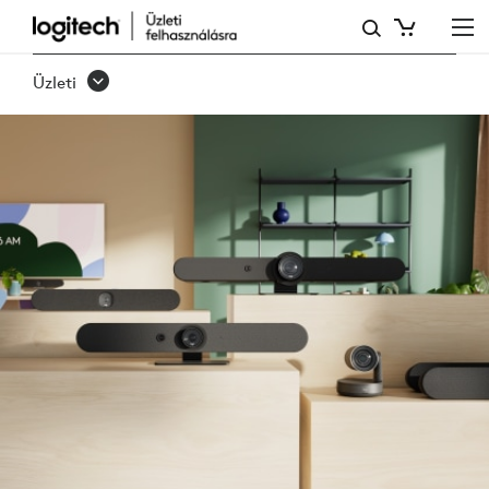
RALLY
TERMÉKCSALÁD
Üzleti