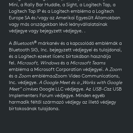
Mini, a Rally Bar Huddle, a Sight, a Logitech Tap, a
Logitech Tap IP és a Logitech embléma a Logitech
Europe SA és/vagy az Amerikai Egyesült Államokban
vagy más országokban lévő leányvállalatainak
védjegye vagy bejegyzett védjegye. .
®
A
Bluetooth
márkanév és a kapcsolódó emblémák a
Bluetooth SIG, Inc. bejegyzett védjegyei és tulajdonai,
és a Logitech ezeket licenc birtokában használja
fel.
Microsoft, Windows
és a
Microsoft Teams
embléma
a Microsoft Corporation védjegyei. A
Zoom
és a
Zoom
embléma
a
Zoom Video Communications,
Inc. védjegye.
A Google Meet és a „Works with Google
Meet” címke
a Google LLC védjegye. Az
USB-C
az USB
Implementers Forum védjegye. Minden egyéb
harmadik féltől származó védjegy az illető védjegy
birtokosának tulajdona.