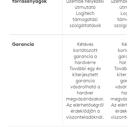
forrásanyagok
üzembe helyezési
üzembe hel
útmutató
útmuta
Logitech
Logite
támogatási
támogat
szolgáltatások
szolgálta
Garancia
Kétéves
Kétéve
korlátozott
korlátoz
garancia a
garanci
hardverre
hardver
További egy év
További e
kiterjesztett
kiterjesz
garancia
garanc
vásárolható a
vásárolha
hardver
hardve
megvásárlásakor.
megvásárlá
Az elérhetőségről
Az elérhető
érdeklődjön a
érdeklődj
viszonteladóknál.
viszontelad