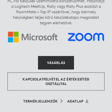
PC-ről Készülék üzemmódra korszerűsíthet. Használja
a Logitech MeetUp, Rally vagy Rally Plus eszközt a
RoomMate + Tap IP vezérlővel, hogy bármely
helyiségben teljes körű készülékalapú megoldást
tegyen elérhetővé.
VÁSÁRLÁS
KAPCSOLATFELVÉTEL AZ ÉRTÉKESÍTÉSI
OSZTÁLLYAL
TERMÉKJELLEMZŐK
ADATLAP