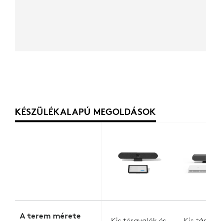
KÉSZÜLÉKALAPÚ MEGOLDÁSOK
A terem mérete
Kis tárgyalók és
Kis tárgya