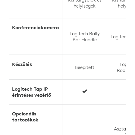
helyiségek
helyisé
Konferenciakamera
Logitech Rally
Logitech M
Bar Huddle
Készülék
Logite
Beépített
RoomMa
Logitech Tap IP
érintéses vezérlő
Opcionális
tartozékok
Asztali k
Tap