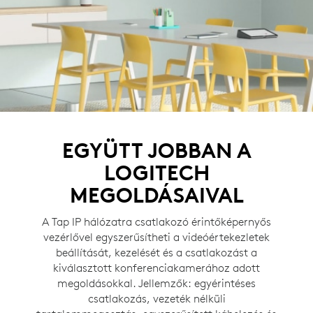
EGYÜTT JOBBAN A
LOGITECH
MEGOLDÁSAIVAL
A Tap IP hálózatra csatlakozó érintőképernyős
vezérlővel egyszerűsítheti a videóértekezletek
beállítását, kezelését és a csatlakozást a
kiválasztott konferenciakamerához adott
megoldásokkal. Jellemzők: egyérintéses
csatlakozás, vezeték nélküli