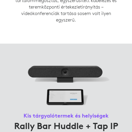
tartalommegosztás, egyszerűsített kábelezés és
teremközponti értekezletirányítás –
videókonferenciák tartása sosem volt ilyen
egyszerű.
Kis tárgyalótermek és helyiségek
Rally Bar Huddle + Tap IP