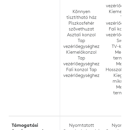
vezérlőegy
Könnyen
Kiemelőko
tisztítható ház
Tap
Piszkosfehér
vezérlőegy
szövethuzat
Fali konzo
Asztali konzol
vezérlőegy
Tap
Swytc
vezérlőegységhez
TV-konzo
Kiemelőkonzol
MeetU
Tap
termék
vezérlőegységhez
MeetU
Fali konzol Tap
Hosszabbít
vezérlőegységhez
Kiegész
mikrofo
MeetU
termék
Támogatási
Nyomtatott
Nyomtat