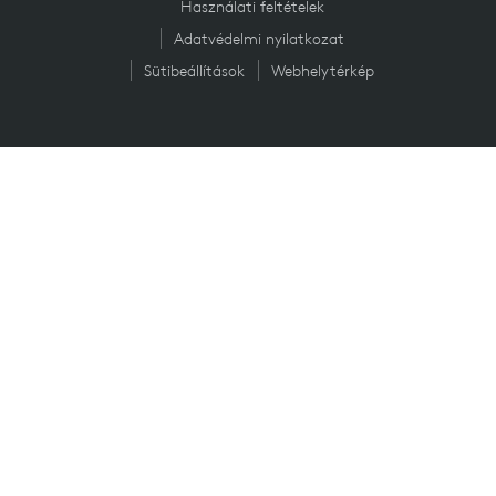
Használati feltételek
Adatvédelmi nyilatkozat
Sütibeállítások
Webhelytérkép