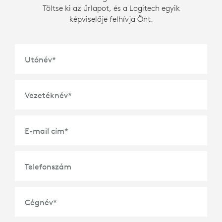
Töltse ki az űrlapot, és a Logitech egyik
képviselője felhívja Önt.
Utónév
*
Vezetéknév
*
E-mail cím
*
Telefonszám
Cégnév
*