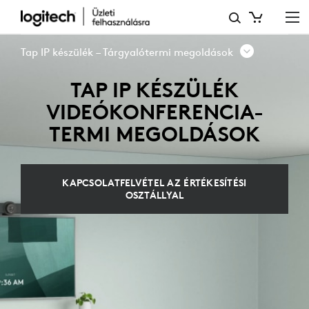
TAP
IP
Tap IP készülék – Tárgyalótermi megoldások
KÉSZÜLÉK
TAP IP KÉSZÜLÉK
–
VIDEÓKONFERENCIA-
TÁRGYALÓTERMI
TERMI MEGOLDÁSOK
MEGOLDÁSOK
KAPCSOLATFELVÉTEL AZ ÉRTÉKESÍTÉSI
OSZTÁLLYAL