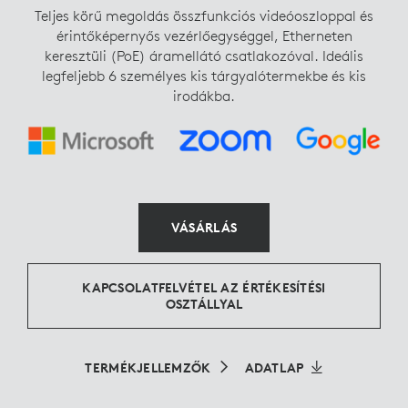
Teljes körű megoldás összfunkciós videóoszloppal és
érintőképernyős vezérlőegységgel, Etherneten
keresztüli (PoE) áramellátó csatlakozóval. Ideális
legfeljebb 6 személyes kis tárgyalótermekbe és kis
irodákba.
VÁSÁRLÁS
KAPCSOLATFELVÉTEL AZ ÉRTÉKESÍTÉSI
OSZTÁLLYAL
TERMÉKJELLEMZŐK
ADATLAP