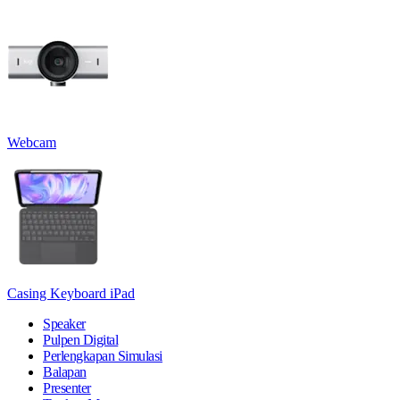
Webcam
Casing Keyboard iPad
Speaker
Pulpen Digital
Perlengkapan Simulasi
Balapan
Presenter