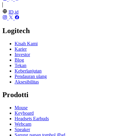
ID,id
Logitech
Kisah Kami
Karier
Investor
Blog
Tekan
Keberlanjutan
Pendauran ulang
Aksesibilitas
Prodotti
Mouse
Keyboard
Headsets Earbuds
Webcam
Speaker
Sarung papan tombol iPad