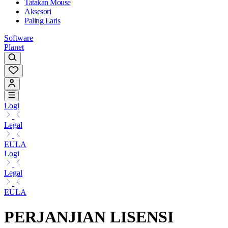
Tatakan Mouse
Aksesori
Paling Laris
Software
Planet
Logi
Legal
EULA
Logi
Legal
EULA
PERJANJIAN LISENSI