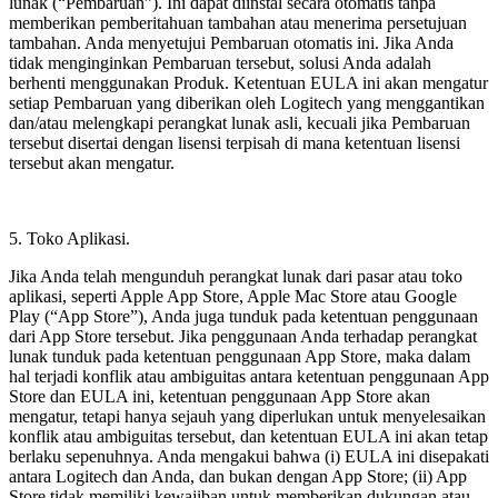
lunak (“Pembaruan”). Ini dapat diinstal secara otomatis tanpa
memberikan pemberitahuan tambahan atau menerima persetujuan
tambahan. Anda menyetujui Pembaruan otomatis ini. Jika Anda
tidak menginginkan Pembaruan tersebut, solusi Anda adalah
berhenti menggunakan Produk. Ketentuan EULA ini akan mengatur
setiap Pembaruan yang diberikan oleh Logitech yang menggantikan
dan/atau melengkapi perangkat lunak asli, kecuali jika Pembaruan
tersebut disertai dengan lisensi terpisah di mana ketentuan lisensi
tersebut akan mengatur.
5. Toko Aplikasi.
Jika Anda telah mengunduh perangkat lunak dari pasar atau toko
aplikasi, seperti Apple App Store, Apple Mac Store atau Google
Play (“App Store”), Anda juga tunduk pada ketentuan penggunaan
dari App Store tersebut. Jika penggunaan Anda terhadap perangkat
lunak tunduk pada ketentuan penggunaan App Store, maka dalam
hal terjadi konflik atau ambiguitas antara ketentuan penggunaan App
Store dan EULA ini, ketentuan penggunaan App Store akan
mengatur, tetapi hanya sejauh yang diperlukan untuk menyelesaikan
konflik atau ambiguitas tersebut, dan ketentuan EULA ini akan tetap
berlaku sepenuhnya. Anda mengakui bahwa (i) EULA ini disepakati
antara Logitech dan Anda, dan bukan dengan App Store; (ii) App
Store tidak memiliki kewajiban untuk memberikan dukungan atau