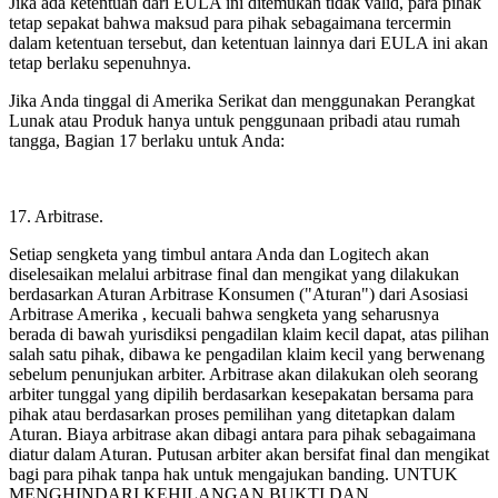
Jika ada ketentuan dari EULA ini ditemukan tidak valid, para pihak
tetap sepakat bahwa maksud para pihak sebagaimana tercermin
dalam ketentuan tersebut, dan ketentuan lainnya dari EULA ini akan
tetap berlaku sepenuhnya.
Jika Anda tinggal di Amerika Serikat dan menggunakan Perangkat
Lunak atau Produk hanya untuk penggunaan pribadi atau rumah
tangga, Bagian 17 berlaku untuk Anda:
17. Arbitrase.
Setiap sengketa yang timbul antara Anda dan Logitech akan
diselesaikan melalui arbitrase final dan mengikat yang dilakukan
berdasarkan Aturan Arbitrase Konsumen ("Aturan") dari Asosiasi
Arbitrase Amerika
, kecuali bahwa sengketa yang seharusnya
berada di bawah yurisdiksi pengadilan klaim kecil dapat, atas pilihan
salah satu pihak, dibawa ke pengadilan klaim kecil yang berwenang
sebelum penunjukan arbiter. Arbitrase akan dilakukan oleh seorang
arbiter tunggal yang dipilih berdasarkan kesepakatan bersama para
pihak atau berdasarkan proses pemilihan yang ditetapkan dalam
Aturan. Biaya arbitrase akan dibagi antara para pihak sebagaimana
diatur dalam Aturan. Putusan arbiter akan bersifat final dan mengikat
bagi para pihak tanpa hak untuk mengajukan banding. UNTUK
MENGHINDARI KEHILANGAN BUKTI DAN