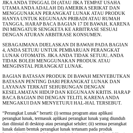
JIKA ANDA TINGGAL DI (ATAU JIKA TEMPAT USAHA
UTAMA ANDA ADALAH DI) AMERIKA SERIKAT DAN
MENGGUNAKAN PERANGKAT LUNAK ATAU PRODUK
HANYA UNTUK KEGUNAAN PRIBADI ATAU RUMAH
TANGGA, HARAP BACA BAGIAN 17 DI BAWAH, KARENA
INI MENGATUR SENGKETA KE ARBITRASE SESUAI
DENGAN ATURAN ARBITRASE KONSUMEN.
SEBAGAIMANA DIJELASKAN DI BAWAH PADA BAGIAN
4, ANDA SETUJU UNTUK PEMBARUAN PERANGKAT
LUNAK OTOMATIS. JIKA ANDA TIDAK SETUJU, ANDA
TIDAK BOLEH MENGGUNAKAN PRODUK ATAU
MENGINSTAL PERANGKAT LUNAK.
BAGIAN BATASAN PRODUK DI BAWAH MENYEBUTKAN
BATASAN PENTING DARI PERANGKAT LUNAK DAN
LAYANAN TERKAIT SEHUBUNGAN DENGAN
KESELAMATAN HIDUP DAN KEGUNAAN KRITIS. HARAP
BACA BAGIAN INI DENGAN TELITI, KARENA ANDA
MENGAKUI DAN MENYETUJUI HAL-HAL TERSEBUT.
“Perangkat Lunak” berarti: (i) semua program atau aplikasi
perangkat lunak, termasuk aplikasi perangkat lunak yang diunduh
dan diinstal di desktop atau perangkat seluler; (ii) semua perangkat
lunak dalam bentuk perangkat lunak tertanam pada produk