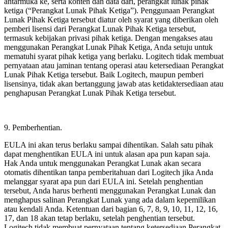
antarmuka ke, serta konten dan data dari, perangkat lunak pihak
ketiga (“Perangkat Lunak Pihak Ketiga”). Penggunaan Perangkat
Lunak Pihak Ketiga tersebut diatur oleh syarat yang diberikan oleh
pemberi lisensi dari Perangkat Lunak Pihak Ketiga tersebut,
termasuk kebijakan privasi pihak ketiga. Dengan mengakses atau
menggunakan Perangkat Lunak Pihak Ketiga, Anda setuju untuk
mematuhi syarat pihak ketiga yang berlaku. Logitech tidak membuat
pernyataan atau jaminan tentang operasi atau ketersediaan Perangkat
Lunak Pihak Ketiga tersebut. Baik Logitech, maupun pemberi
lisensinya, tidak akan bertanggung jawab atas ketidaktersediaan atau
penghapusan Perangkat Lunak Pihak Ketiga tersebut.
9. Pemberhentian.
EULA ini akan terus berlaku sampai dihentikan. Salah satu pihak
dapat menghentikan EULA ini untuk alasan apa pun kapan saja.
Hak Anda untuk menggunakan Perangkat Lunak akan secara
otomatis dihentikan tanpa pemberitahuan dari Logitech jika Anda
melanggar syarat apa pun dari EULA ini. Setelah penghentian
tersebut, Anda harus berhenti menggunakan Perangkat Lunak dan
menghapus salinan Perangkat Lunak yang ada dalam kepemilikan
atau kendali Anda. Ketentuan dari bagian 6, 7, 8, 9, 10, 11, 12, 16,
17, dan 18 akan tetap berlaku, setelah penghentian tersebut.
Logitech tidak membuat pernyataan tentang ketersediaan Perangkat