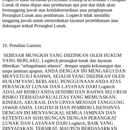
Lunak di masa depan atau pembaruan apa pun dan tidak akan
bertanggung jawab atas ketidaktersediaan atau penghapusan
Perangkat Lunak atau pembaruan. Logitech tidak memiliki
tanggung jawab untuk menyediakan layanan pemeliharaan atau
dukungan terkait Perangkat Lunak.
10. Penafian Garansi.
SEBESAR MUNGKIN YANG DIIZINKAN OLEH HUKUM
YANG BERLAKU, Logitech
perangkat lunak dan layanan
diberikan "sebagaimana adanya", dengan segala kekurangan dan
tanpa jaminan apapun. ANDA DENGAN INI MENGAKUI DAN
MENYETUJUI BAHWA, SEJAUH YANG DIIZINKAN OLEH
HUKUM YANG BERLAKU, PENGGUNAAN ANDA ATAS
PERANGKAT LUNAK DAN LAYANAN DARI Logitech
ADALAH RISIKO ANDA SENDIRI DAN BAHWA SELURUH
RISIKO TERHADAP KUALITAS YANG MEMUASKAN,
KINERJA, AKURASI, DAN UPAYA MENJADI TANGGUNG
JAWAB ANDA. LOGITECH DAN PEMBERI LISENSINYA
DENGAN INI MENYANGKAL SEMUA JAMINAN DAN
KETENTUAN SEHUBUNGAN DENGAN PERANGKAT
LUNAK DAN LAYANAN DARI Logitech, BAIK YANG
DINYATAKAN, TERSIRAT, MAUPUN BERDASARKAN