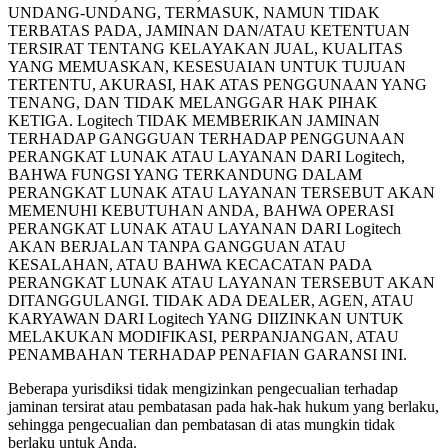
UNDANG-UNDANG, TERMASUK, NAMUN TIDAK
TERBATAS PADA, JAMINAN DAN/ATAU KETENTUAN
TERSIRAT TENTANG KELAYAKAN JUAL, KUALITAS
YANG MEMUASKAN, KESESUAIAN UNTUK TUJUAN
TERTENTU, AKURASI, HAK ATAS PENGGUNAAN YANG
TENANG, DAN TIDAK MELANGGAR HAK PIHAK
KETIGA. Logitech TIDAK MEMBERIKAN JAMINAN
TERHADAP GANGGUAN TERHADAP PENGGUNAAN
PERANGKAT LUNAK ATAU LAYANAN DARI Logitech,
BAHWA FUNGSI YANG TERKANDUNG DALAM
PERANGKAT LUNAK ATAU LAYANAN TERSEBUT AKAN
MEMENUHI KEBUTUHAN ANDA, BAHWA OPERASI
PERANGKAT LUNAK ATAU LAYANAN DARI Logitech
AKAN BERJALAN TANPA GANGGUAN ATAU
KESALAHAN, ATAU BAHWA KECACATAN PADA
PERANGKAT LUNAK ATAU LAYANAN TERSEBUT AKAN
DITANGGULANGI. TIDAK ADA DEALER, AGEN, ATAU
KARYAWAN DARI Logitech YANG DIIZINKAN UNTUK
MELAKUKAN MODIFIKASI, PERPANJANGAN, ATAU
PENAMBAHAN TERHADAP PENAFIAN GARANSI INI.
Beberapa yurisdiksi tidak mengizinkan pengecualian terhadap
jaminan tersirat atau pembatasan pada hak-hak hukum yang berlaku,
sehingga
pengecualian dan pembatasan di atas mungkin tidak
berlaku untuk Anda.