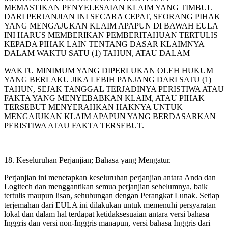
MEMASTIKAN PENYELESAIAN KLAIM YANG TIMBUL
DARI PERJANJIAN INI SECARA CEPAT, SEORANG PIHAK
YANG MENGAJUKAN KLAIM APAPUN DI BAWAH EULA
INI HARUS MEMBERIKAN PEMBERITAHUAN TERTULIS
KEPADA PIHAK LAIN TENTANG DASAR KLAIMNYA
DALAM WAKTU SATU (1) TAHUN, ATAU DALAM
WAKTU MINIMUM YANG DIPERLUKAN OLEH HUKUM
YANG BERLAKU JIKA LEBIH PANJANG DARI SATU (1)
TAHUN, SEJAK TANGGAL TERJADINYA PERISTIWA ATAU
FAKTA YANG MENYEBABKAN KLAIM, ATAU PIHAK
TERSEBUT MENYERAHKAN HAKNYA UNTUK
MENGAJUKAN KLAIM APAPUN YANG BERDASARKAN
PERISTIWA ATAU FAKTA TERSEBUT.
18. Keseluruhan Perjanjian; Bahasa yang Mengatur.
Perjanjian ini menetapkan keseluruhan perjanjian antara Anda dan
Logitech dan menggantikan semua
perjanjian sebelumnya, baik
tertulis maupun lisan, sehubungan dengan Perangkat Lunak. Setiap
terjemahan dari EULA ini dilakukan untuk memenuhi persyaratan
lokal dan dalam hal terdapat ketidaksesuaian antara versi bahasa
Inggris dan
versi non-Inggris manapun, versi bahasa Inggris dari