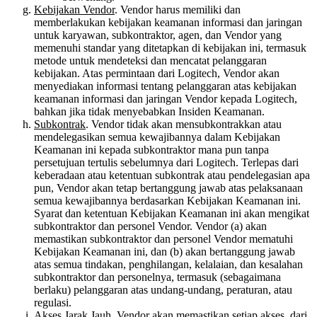
Kebijakan Vendor
. Vendor harus memiliki dan
memberlakukan kebijakan keamanan informasi dan jaringan
untuk karyawan, subkontraktor, agen, dan Vendor yang
memenuhi standar yang ditetapkan di kebijakan ini, termasuk
metode untuk mendeteksi dan mencatat pelanggaran
kebijakan. Atas permintaan dari Logitech, Vendor akan
menyediakan informasi tentang pelanggaran atas kebijakan
keamanan informasi dan jaringan Vendor kepada Logitech,
bahkan jika tidak menyebabkan Insiden Keamanan.
Subkontrak
. Vendor tidak akan mensubkontrakkan atau
mendelegasikan semua kewajibannya dalam Kebijakan
Keamanan ini kepada subkontraktor mana pun tanpa
persetujuan tertulis sebelumnya dari Logitech. Terlepas dari
keberadaan atau ketentuan subkontrak atau pendelegasian apa
pun, Vendor akan tetap bertanggung jawab atas pelaksanaan
semua kewajibannya berdasarkan Kebijakan Keamanan ini.
Syarat dan ketentuan Kebijakan Keamanan ini akan mengikat
subkontraktor dan personel Vendor. Vendor (a) akan
memastikan subkontraktor dan personel Vendor mematuhi
Kebijakan Keamanan ini, dan (b) akan bertanggung jawab
atas semua tindakan, penghilangan, kelalaian, dan kesalahan
subkontraktor dan personelnya, termasuk (sebagaimana
berlaku) pelanggaran atas undang-undang, peraturan, atau
regulasi.
Akses Jarak Jauh
. Vendor akan memastikan setiap akses, dari