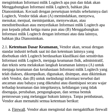
mengirimkan Informasi milik Logitech apa pun dan tidak akan
Menggabungkan Informasi milik Logitech, bahkan jika
Dianonimkan. Kecuali dengan persetujuan tertulis sebelumnya dari
Logitech, Vendor tidak akan (A) memindahkan, menyewa,
menukar, menjual, meminjamkan, menyewakan, atau
mendistribusikan atau menyediakan Informasi milik Logitech apa
pun kepada pihak ketiga mana pun atau (B) Menggabungkan
Informasi milik Logitech dengan informasi atau data lainnya,
bahkan jika Dianonimkan.
2.1.
Ketentuan Dasar Keamanan
.
Vendor akan, sesuai dengan
standar industri terbaik saat ini dan ketentuan lainnya yang
disebutkan oleh Logitech berdasarkan klasifikasi dan sensitivitas
Informasi milik Logitech, menjaga keamanan fisik, administratif,
dan teknis serta melakukan langkah keamanan lainnya (A) untuk
menjaga keamanan dan kerahasiaan Informasi milik Logitech yang
telah diakses, dikumpulkan, digunakan, disimpan, atau dikirimkan
oleh Vendor, dan (B) untuk melindungi informasi tersebut dari
ancaman atau bahaya yang diketahui atau diantisipasi secara wajar
terhadap keamanan dan integritasnya, kehilangan yang tidak
disengaja, perubahan, pengungkapan, dan semua bentuk
pemrosesan yang melanggar hukum lainnya. Tanpa pembatasan,
Vendor akan mematuhi semua ketentuan berikut:
Firewall
. Vendor akan menginstal dan mengaktifkan firewall