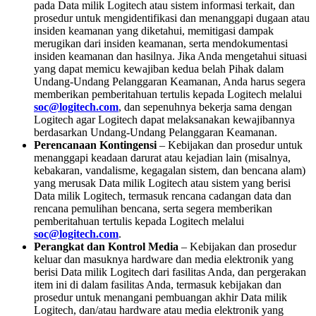
pada Data milik Logitech atau sistem informasi terkait, dan
prosedur untuk mengidentifikasi dan menanggapi dugaan atau
insiden keamanan yang diketahui, memitigasi dampak
merugikan dari insiden keamanan, serta mendokumentasi
insiden keamanan dan hasilnya. Jika Anda mengetahui situasi
yang dapat memicu kewajiban kedua belah Pihak dalam
Undang-Undang Pelanggaran Keamanan, Anda harus segera
memberikan pemberitahuan tertulis kepada Logitech melalui
soc@logitech.com
, dan sepenuhnya bekerja sama dengan
Logitech agar Logitech dapat melaksanakan kewajibannya
berdasarkan Undang-Undang Pelanggaran Keamanan.
Perencanaan Kontingensi
– Kebijakan dan prosedur untuk
menanggapi keadaan darurat atau kejadian lain (misalnya,
kebakaran, vandalisme, kegagalan sistem, dan bencana alam)
yang merusak Data milik Logitech atau sistem yang berisi
Data milik Logitech, termasuk rencana cadangan data dan
rencana pemulihan bencana, serta segera memberikan
pemberitahuan tertulis kepada Logitech melalui
soc@logitech.com
.
Perangkat dan Kontrol Media
– Kebijakan dan prosedur
keluar dan masuknya hardware dan media elektronik yang
berisi Data milik Logitech dari fasilitas Anda, dan pergerakan
item ini di dalam fasilitas Anda, termasuk kebijakan dan
prosedur untuk menangani pembuangan akhir Data milik
Logitech, dan/atau hardware atau media elektronik yang