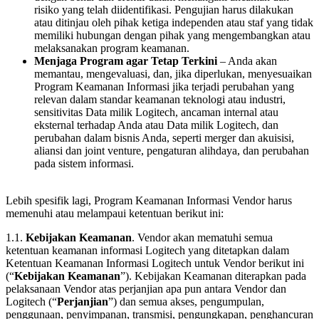
risiko yang telah diidentifikasi. Pengujian harus dilakukan
atau ditinjau oleh pihak ketiga independen atau staf yang tidak
memiliki hubungan dengan pihak yang mengembangkan atau
melaksanakan program keamanan.
Menjaga Program agar Tetap Terkini
– Anda akan
memantau, mengevaluasi, dan, jika diperlukan, menyesuaikan
Program Keamanan Informasi jika terjadi perubahan yang
relevan dalam standar keamanan teknologi atau industri,
sensitivitas Data milik Logitech, ancaman internal atau
eksternal terhadap Anda atau Data milik Logitech, dan
perubahan dalam bisnis Anda, seperti merger dan akuisisi,
aliansi dan joint venture, pengaturan alihdaya, dan perubahan
pada sistem informasi.
Lebih spesifik lagi, Program Keamanan Informasi Vendor harus
memenuhi atau melampaui ketentuan berikut ini:
1.1.
Kebijakan Keamanan
. Vendor akan mematuhi semua
ketentuan keamanan informasi Logitech yang ditetapkan dalam
Ketentuan Keamanan Informasi Logitech untuk Vendor berikut ini
(“
Kebijakan Keamanan
”). Kebijakan Keamanan diterapkan pada
pelaksanaan Vendor atas perjanjian apa pun antara Vendor dan
Logitech (“
Perjanjian
”) dan semua akses, pengumpulan,
penggunaan, penyimpanan, transmisi, pengungkapan, penghancuran