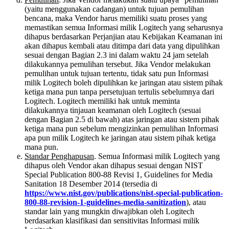
(yaitu menggunakan cadangan) untuk tujuan pemulihan
bencana, maka Vendor harus memiliki suatu proses yang
memastikan semua Informasi milik Logitech yang seharusnya
dihapus berdasarkan Perjanjian atau Kebijakan Keamanan ini
akan dihapus kembali atau ditimpa dari data yang dipulihkan
sesuai dengan Bagian 2.3 ini dalam waktu 24 jam setelah
dilakukannya pemulihan tersebut. Jika Vendor melakukan
pemulihan untuk tujuan tertentu, tidak satu pun Informasi
milik Logitech boleh dipulihkan ke jaringan atau sistem pihak
ketiga mana pun tanpa persetujuan tertulis sebelumnya dari
Logitech. Logitech memiliki hak untuk meminta
dilakukannya tinjauan keamanan oleh Logitech (sesuai
dengan Bagian 2.5 di bawah) atas jaringan atau sistem pihak
ketiga mana pun sebelum mengizinkan pemulihan Informasi
apa pun milik Logitech ke jaringan atau sistem pihak ketiga
mana pun.
Standar Penghapusan
. Semua Informasi milik Logitech yang
dihapus oleh Vendor akan dihapus sesuai dengan NIST
Special Publication 800-88 Revisi 1, Guidelines for Media
Sanitation 18 Desember 2014 (tersedia di
https://www.nist.gov/publications/nist-special-publication-
800-88-revision-1-guidelines-media-sanitization
), atau
standar lain yang mungkin diwajibkan oleh Logitech
berdasarkan klasifikasi dan sensitivitas Informasi milik