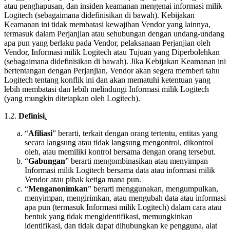
atau penghapusan, dan insiden keamanan mengenai informasi milik
Logitech (sebagaimana didefinisikan di bawah). Kebijakan
Keamanan ini tidak membatasi kewajiban Vendor yang lainnya,
termasuk dalam Perjanjian atau sehubungan dengan undang-undang
apa pun yang berlaku pada Vendor, pelaksanaan Perjanjian oleh
Vendor, Informasi milik Logitech atau Tujuan yang Diperbolehkan
(sebagaimana didefinisikan di bawah). Jika Kebijakan Keamanan ini
bertentangan dengan Perjanjian, Vendor akan segera memberi tahu
Logitech tentang konflik ini dan akan mematuhi ketentuan yang
lebih membatasi dan lebih melindungi Informasi milik Logitech
(yang mungkin ditetapkan oleh Logitech).
1.2.
Definisi
.
“
Afiliasi
” berarti, terkait dengan orang tertentu, entitas yang
secara langsung atau tidak langsung mengontrol, dikontrol
oleh, atau memiliki kontrol bersama dengan orang tersebut.
“
Gabungan
” berarti mengombinasikan atau menyimpan
Informasi milik Logitech bersama data atau informasi milik
Vendor atau pihak ketiga mana pun.
“
Menganonimkan
” berarti menggunakan, mengumpulkan,
menyimpan, mengirimkan, atau mengubah data atau informasi
apa pun (termasuk Informasi milik Logitech) dalam cara atau
bentuk yang tidak mengidentifikasi, memungkinkan
identifikasi, dan tidak dapat dihubungkan ke pengguna, alat