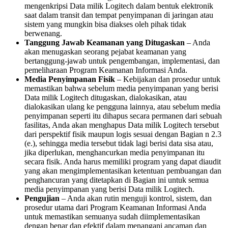
mengenkripsi Data milik Logitech dalam bentuk elektronik
saat dalam transit dan tempat penyimpanan di jaringan atau
sistem yang mungkin bisa diakses oleh pihak tidak
berwenang.
Tanggung Jawab Keamanan yang Ditugaskan
– Anda
akan menugaskan seorang pejabat keamanan yang
bertanggung-jawab untuk pengembangan, implementasi, dan
pemeliharaan Program Keamanan Informasi Anda.
Media Penyimpanan Fisik
– Kebijakan dan prosedur untuk
memastikan bahwa sebelum media penyimpanan yang berisi
Data milik Logitech ditugaskan, dialokasikan, atau
dialokasikan ulang ke pengguna lainnya, atau sebelum media
penyimpanan seperti itu dihapus secara permanen dari sebuah
fasilitas, Anda akan menghapus Data milik Logitech tersebut
dari perspektif fisik maupun logis sesuai dengan Bagian n 2.3
(e.), sehingga media tersebut tidak lagi berisi data sisa atau,
jika diperlukan, menghancurkan media penyimpanan itu
secara fisik. Anda harus memiliki program yang dapat diaudit
yang akan mengimplementasikan ketentuan pembuangan dan
penghancuran yang ditetapkan di Bagian ini untuk semua
media penyimpanan yang berisi Data milik Logitech.
Pengujian
– Anda akan rutin menguji kontrol, sistem, dan
prosedur utama dari Program Keamanan Informasi Anda
untuk memastikan semuanya sudah diimplementasikan
dengan benar dan efektif dalam menangani ancaman dan