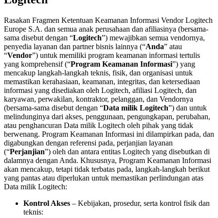
Rasakan Fragmen Ketentuan Keamanan Informasi Vendor Logitech
Europe S.A. dan semua anak perusahaan dan afiliasinya (bersama-
sama disebut dengan “
Logitech
”) mewajibkan semua vendornya,
penyedia layanan dan partner bisnis lainnya (“
Anda
” atau
“
Vendor
”) untuk memiliki program keamanan informasi tertulis
yang komprehensif (“
Program Keamanan Informasi
”) yang
mencakup langkah-langkah teknis, fisik, dan organisasi untuk
memastikan kerahasiaan, keamanan, integritas, dan ketersediaan
informasi yang disediakan oleh Logitech, afiliasi Logitech, dan
karyawan, perwakilan, kontraktor, pelanggan, dan Vendornya
(bersama-sama disebut dengan “
Data milik Logitech
”) dan untuk
melindunginya dari akses, penggunaan, pengungkapan, perubahan,
atau penghancuran Data milik Logitech oleh pihak yang tidak
berwenang. Program Keamanan Informasi ini dilampirkan pada, dan
digabungkan dengan referensi pada, perjanjian layanan
(“
Perjanjian
”) oleh dan antara entitas Logitech yang disebutkan di
dalamnya dengan Anda. Khususnya, Program Keamanan Informasi
akan mencakup, tetapi tidak terbatas pada, langkah-langkah berikut
yang pantas atau diperlukan untuk memastikan perlindungan atas
Data milik Logitech:
Kontrol Akses
– Kebijakan, prosedur, serta kontrol fisik dan
teknis: