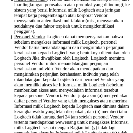
luar lingkungan perusahaan atau produksi yang dilindungi, ke
sistem yang berisi Informasi milik Logitech atau jaringan
tempat kerja pengembangan atau korporat Vendor
mensyaratkan autentikasi multi-faktor (mis., mensyaratkan
setidaknya dua faktor terpisah untuk mengidentifikasi
pengguna).
Personel Vendor
. Logitech dapat mempersyaratkan bahwa
sebelum mengakses informasi milik Logitech, personel
Vendor harus menandatangani dan mengirimkan perjanjian
kerahasiaan kepada Logitech yang bentuknya ditentukan oleh
Logitech Jika diwajibkan oleh Logitech, Logitech meminta
personel Vendor untuk menandatangani perjanjian
kerahasiaan individu. Vendor akan mendapatkan dan
mengirimkan perjanjian kerahasiaan individu yang telah
ditandatangani kepada Logitech dari personel Vendor yang
akan memiliki akses ke Informasi milik Logitech (sebelum
memberikan akses atau menyediakan informasi tersebut
kepada personel Vendor). Vendor juga akan (a) menyediakan
daftar personel Vendor yang telah mengakses atau menerima
Informasi milik Logitech kepada Logitech saat diminta dalam
kerangka waktu yang telah disepakati, dan (b) memberi tahu
Logitech tidak kurang dari 24 jam setelah personel Vendor
tertentu mendapatkan wewenang untuk mengakses Informasi
milik Logitech sesuai dengan Bagian ini: (y) tidak lagi
memerlukan akses ke Informasi milik Logitech atau (z) tidak