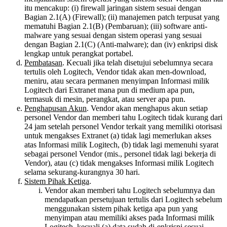
itu mencakup: (i) firewall jaringan sistem sesuai dengan
Bagian 2.1(A) (Firewall); (ii) manajemen patch terpusat yang
mematuhi Bagian 2.1(B) (Pembaruan); (iii) software anti-
malware yang sesuai dengan sistem operasi yang sesuai
dengan Bagian 2.1(C) (Anti-malware); dan (iv) enkripsi disk
lengkap untuk perangkat portabel.
Pembatasan
. Kecuali jika telah disetujui sebelumnya secara
tertulis oleh Logitech, Vendor tidak akan men-download,
meniru, atau secara permanen menyimpan Informasi milik
Logitech dari Extranet mana pun di medium apa pun,
termasuk di mesin, perangkat, atau server apa pun.
Penghapusan Akun
. Vendor akan menghapus akun setiap
personel Vendor dan memberi tahu Logitech tidak kurang dari
24 jam setelah personel Vendor terkait yang memiliki otorisasi
untuk mengakses Extranet (a) tidak lagi memerlukan akses
atas Informasi milik Logitech, (b) tidak lagi memenuhi syarat
sebagai personel Vendor (mis., personel tidak lagi bekerja di
Vendor), atau (c) tidak mengakses Informasi milik Logitech
selama sekurang-kurangnya 30 hari.
Sistem Pihak Ketiga
.
Vendor akan memberi tahu Logitech sebelumnya dan
mendapatkan persetujuan tertulis dari Logitech sebelum
menggunakan sistem pihak ketiga apa pun yang
menyimpan atau memiliki akses pada Informasi milik
Logitech, kecuali (a) data sudah di-enkrispi sesuai