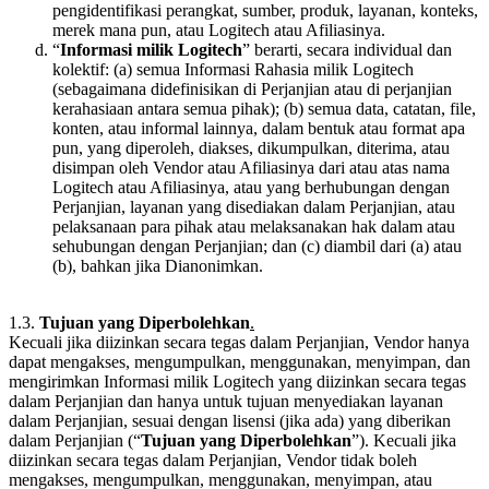
pengidentifikasi perangkat, sumber, produk, layanan, konteks,
merek mana pun, atau Logitech atau Afiliasinya.
“
Informasi milik Logitech
” berarti, secara individual dan
kolektif: (a) semua Informasi Rahasia milik Logitech
(sebagaimana didefinisikan di Perjanjian atau di perjanjian
kerahasiaan antara semua pihak); (b) semua data, catatan, file,
konten, atau informal lainnya, dalam bentuk atau format apa
pun, yang diperoleh, diakses, dikumpulkan, diterima, atau
disimpan oleh Vendor atau Afiliasinya dari atau atas nama
Logitech atau Afiliasinya, atau yang berhubungan dengan
Perjanjian, layanan yang disediakan dalam Perjanjian, atau
pelaksanaan para pihak atau melaksanakan hak dalam atau
sehubungan dengan Perjanjian; dan (c) diambil dari (a) atau
(b), bahkan jika Dianonimkan.
1.3.
Tujuan yang Diperbolehkan
.
Kecuali jika diizinkan secara tegas dalam Perjanjian, Vendor hanya
dapat mengakses, mengumpulkan, menggunakan, menyimpan, dan
mengirimkan Informasi milik Logitech yang diizinkan secara tegas
dalam Perjanjian dan hanya untuk tujuan menyediakan layanan
dalam Perjanjian, sesuai dengan lisensi (jika ada) yang diberikan
dalam Perjanjian (“
Tujuan yang Diperbolehkan
”). Kecuali jika
diizinkan secara tegas dalam Perjanjian, Vendor tidak boleh
mengakses, mengumpulkan, menggunakan, menyimpan, atau