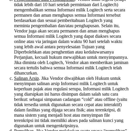
tidak lebih dari 10 hari setelah permintaan dari Logitech)
mengembalikan semua Informasi milik Logitech serta secara
permanen dan aman menghapus semua Informasi tersebut
berdasarkan dan sesuai pemberitahuan Logitech yang
meminta pengembalian dan/atau penghapusan. Selain itu,
Vendor juga akan secara permanen dan aman menghapus
semua Informasi milik Logitech yang dapat diakses secara
online atau via jaringan dalam waktu 90 hari setelah waktu
yang lebih awal antara penyelesaian Tujuan yang
Diperbolehkan atau penghentian atau kedaluwarsanya
Perjanjian, kecuali hukum mewajibkan untuk menyimpannya.
Jika diminta oleh Logitech, Vendor akan memberikan jaminan
secara tertulis bahwa semua Informasi milik Logitech telah
dihancurkan.
Salinan Arsip
. Jika Vendor diwajibkan oleh Hukum untuk
menyimpan salinan arsip Informasi milik Logitech untuk
keperluan pajak atau regulasi serupa, Informasi milik Logitech
yang diarsipkan ini harus disimpan dalam salah satu cara
berikut: sebagai simpanan cadangan “cold” atau offline (yaitu
tidak tersedia untuk digunakan secara cepat atau interaktif)
dalam fasilitas yang dijaga secara fisik; atau terenkripsi, di
mana sistem yang menjadi host atau menyimpan file
terenkripsi ini tidak memiliki akses pada salinan kunci yang
digunakan untuk mengenkripsinya.
Pemulihan
. Jika Vendor melakukan suatu upaya “pemulihan”