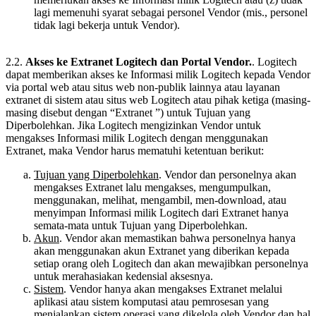
lagi memenuhi syarat sebagai personel Vendor (mis., personel
tidak lagi bekerja untuk Vendor).
2.2.
Akses ke Extranet Logitech dan Portal Vendor.
. Logitech
dapat memberikan akses ke Informasi milik Logitech kepada Vendor
via portal web atau situs web non-publik lainnya atau layanan
extranet di sistem atau situs web Logitech atau pihak ketiga (masing-
masing disebut dengan “Extranet ”) untuk Tujuan yang
Diperbolehkan. Jika Logitech mengizinkan Vendor untuk
mengakses Informasi milik Logitech dengan menggunakan
Extranet, maka Vendor harus mematuhi ketentuan berikut:
Tujuan yang Diperbolehkan
. Vendor dan personelnya akan
mengakses Extranet lalu mengakses, mengumpulkan,
menggunakan, melihat, mengambil, men-download, atau
menyimpan Informasi milik Logitech dari Extranet hanya
semata-mata untuk Tujuan yang Diperbolehkan.
Akun
. Vendor akan memastikan bahwa personelnya hanya
akan menggunakan akun Extranet yang diberikan kepada
setiap orang oleh Logitech dan akan mewajibkan personelnya
untuk merahasiakan kedensial aksesnya.
Sistem
. Vendor hanya akan mengakses Extranet melalui
aplikasi atau sistem komputasi atau pemrosesan yang
menjalankan sistem operasi yang dikelola oleh Vendor dan hal