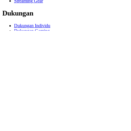
Streaming Gear
Dukungan
Dukungan Individu
Dukungan Gaming
Dukungan Bisnis Pendidikan
Hubungi kami
Software
GHub untuk Gaming Streaming
Options+ untuk Performa
Logitech
Prodotti
Untuk Gaming dan Streaming
Dukungan