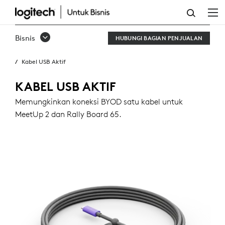
KABEL
USB
Bisnis
HUBUNGI BAGIAN PENJUALAN
AKTIF
Kabel USB Aktif
KABEL USB AKTIF
Memungkinkan koneksi BYOD satu kabel untuk
MeetUp 2 dan Rally Board 65.