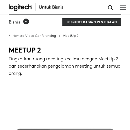
BELI
MEETUP
Bisnis
HUBUNGI BAGIAN PENJUALAN
2
Kamera Video Conferencing
MeetUp 2
MEETUP 2
Tingkatkan ruang meeting kecilmu dengan MeetUp 2
dan sederhanakan pengalaman meeting untuk semua
orang.