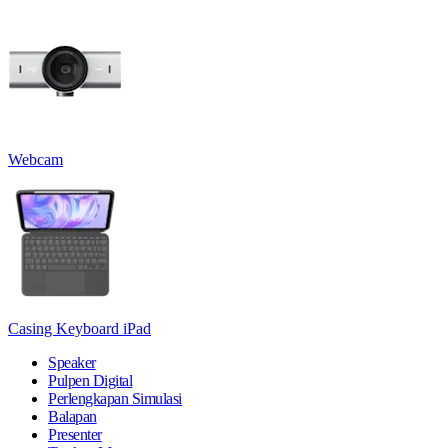
Webcam
Casing Keyboard iPad
Speaker
Pulpen Digital
Perlengkapan Simulasi
Balapan
Presenter