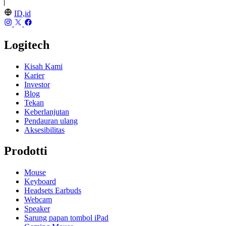
ID,id
Logitech
Kisah Kami
Karier
Investor
Blog
Tekan
Keberlanjutan
Pendauran ulang
Aksesibilitas
Prodotti
Mouse
Keyboard
Headsets Earbuds
Webcam
Speaker
Sarung papan tombol iPad