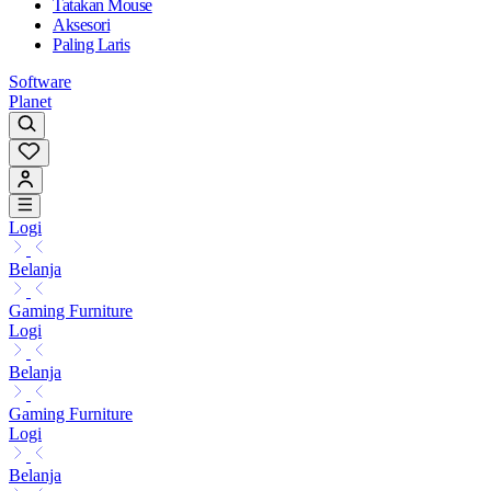
Tatakan Mouse
Aksesori
Paling Laris
Software
Planet
Logi
Belanja
Gaming Furniture
Logi
Belanja
Gaming Furniture
Logi
Belanja