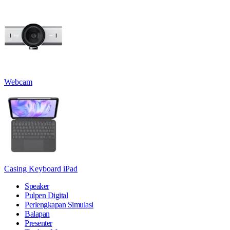
Webcam
Casing Keyboard iPad
Speaker
Pulpen Digital
Perlengkapan Simulasi
Balapan
Presenter