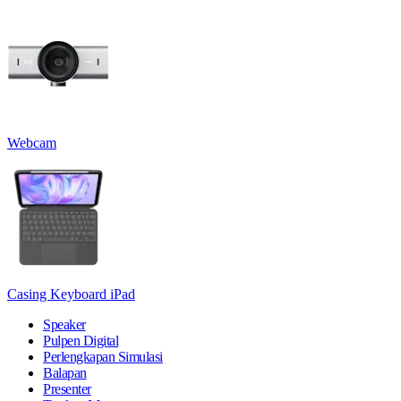
Webcam
Casing Keyboard iPad
Speaker
Pulpen Digital
Perlengkapan Simulasi
Balapan
Presenter