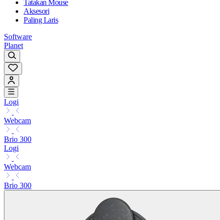
Tatakan Mouse
Aksesori
Paling Laris
Software
Planet
Logi
Webcam
Brio 300
Logi
Webcam
Brio 300