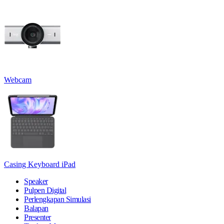
Webcam
Casing Keyboard iPad
Speaker
Pulpen Digital
Perlengkapan Simulasi
Balapan
Presenter