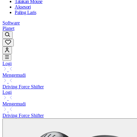
Tatakan Mouse
Aksesori
Paling Laris
Software
Planet
Logi
Mengemudi
Driving Force Shifter
Logi
Mengemudi
Driving Force Shifter