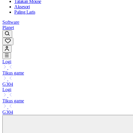
Tatakan Mouse
Aksesori
Paling Laris
Software
Planet
Logi
Tikus game
G304
Logi
Tikus game
G304