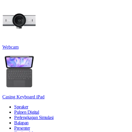
Webcam
Casing Keyboard iPad
Speaker
Pulpen Digital
Perlengkapan Simulasi
Balapan
Presenter