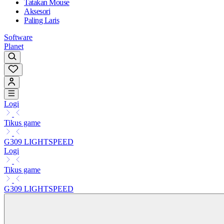
Tatakan Mouse
Aksesori
Paling Laris
Software
Planet
Logi
Tikus game
G309 LIGHTSPEED
Logi
Tikus game
G309 LIGHTSPEED