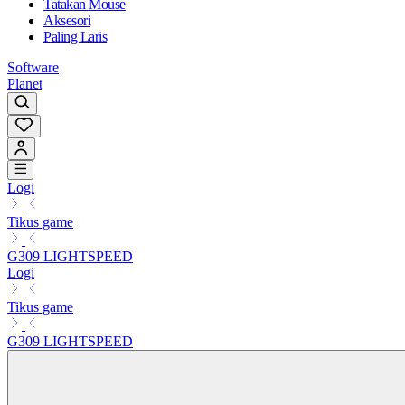
Tatakan Mouse
Aksesori
Paling Laris
Software
Planet
Logi
Tikus game
G309 LIGHTSPEED
Logi
Tikus game
G309 LIGHTSPEED