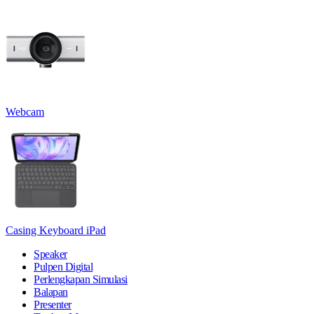
Webcam
Casing Keyboard iPad
Speaker
Pulpen Digital
Perlengkapan Simulasi
Balapan
Presenter