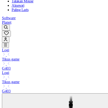
Tatakan Mouse
Aksesori
Paling Laris
Software
Planet
Logi
Tikus game
G403
Logi
Tikus game
G403