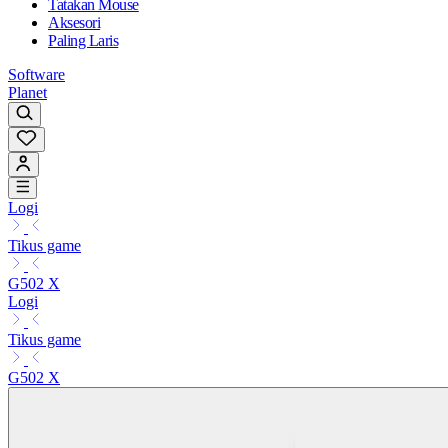
Tatakan Mouse
Aksesori
Paling Laris
Software
Planet
Logi
Tikus game
G502 X
Logi
Tikus game
G502 X