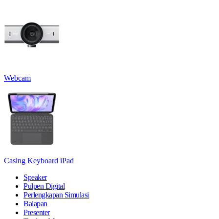
Webcam
Casing Keyboard iPad
Speaker
Pulpen Digital
Perlengkapan Simulasi
Balapan
Presenter