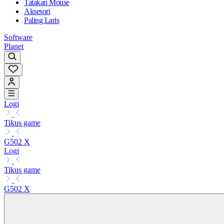
Tatakan Mouse
Aksesori
Paling Laris
Software
Planet
Logi
Tikus game
G502 X
Logi
Tikus game
G502 X