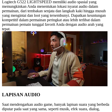
Logitech G522 LIGHTSPEED memiliki audio spasial yang
memungkinkan Anda menentukan lokasi isyarat audio dalam
permainan, dari tembakan senjata dan langkah kaki hingga musuh
yang mengintai dan loot yang tersembunyi. Dapatkan keuntungan
kompetitif dalam permainan peringkat atau lebih terlibat dalam
permainan pemain tunggal favorit Anda dengan audio arah yang
tepat.
LAPISAN AUDIO
Saat mendengarkan audio game, banyak lapisan suara yang berbeda
diputar pada saat yang sama, seperti musik, efek suara, dialog,