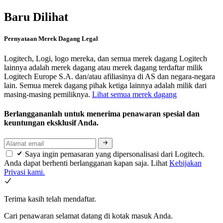
Baru Dilihat
Pernyataan Merek Dagang Legal
Logitech, Logi, logo mereka, dan semua merek dagang Logitech
lainnya adalah merek dagang atau merek dagang terdaftar milik
Logitech Europe S.A. dan/atau afiliasinya di AS dan negara-negara
lain. Semua merek dagang pihak ketiga lainnya adalah milik dari
masing-masing pemiliknya.
Lihat semua merek dagang
Berlanggananlah untuk menerima penawaran spesial dan
keuntungan eksklusif Anda.
Saya ingin pemasaran yang dipersonalisasi dari Logitech.
Anda dapat berhenti berlangganan kapan saja. Lihat
Kebijakan
Privasi kami.
Terima kasih telah mendaftar.
Cari penawaran selamat datang di kotak masuk Anda.