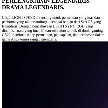
PERLENGKAPAN LEGENDARIS.
DRAMA LEGENDARIS.
G522 LIGHTSPEED dirancang untuk permainan yang luas dan
performa yang tak tertandingi—sebagai bagian dari Seri G5 yang
legendaris. Dengan pencahayaan LIGHTSYNC RGB yang
dinamis, suara yang imersif, dan mikrofon terbaik di dunia gaming,
G522 membuat setiap permainan, pencapaian, dan terobosan dalam
game Anda terasa sangat legendaris.