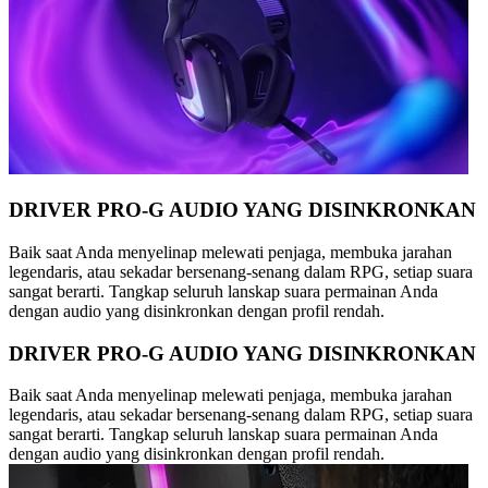
DRIVER PRO-G AUDIO YANG DISINKRONKAN
Baik saat Anda menyelinap melewati penjaga, membuka jarahan
legendaris, atau sekadar bersenang-senang dalam RPG, setiap suara
sangat berarti. Tangkap seluruh lanskap suara permainan Anda
dengan audio yang disinkronkan dengan profil rendah.
DRIVER PRO-G AUDIO YANG DISINKRONKAN
Baik saat Anda menyelinap melewati penjaga, membuka jarahan
legendaris, atau sekadar bersenang-senang dalam RPG, setiap suara
sangat berarti. Tangkap seluruh lanskap suara permainan Anda
dengan audio yang disinkronkan dengan profil rendah.