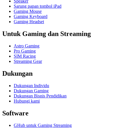
Speaker
Sarung papan tombol iPad
Gaming Mouse
Gaming Keyboard
Gaming Headset
Untuk Gaming dan Streaming
Astro Gaming
Pro Gaming
SIM Racing
Streaming Gear
Dukungan
Dukungan Individu
Dukungan Gaming
Dukungan Bisnis Pendidikan
Hubungi kami
Software
GHub untuk Gaming Streaming