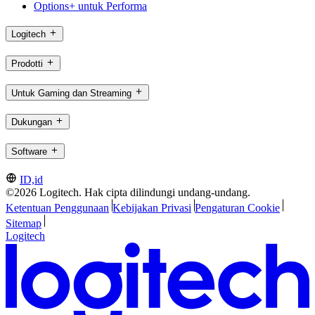
Options+ untuk Performa
Logitech
Prodotti
Untuk Gaming dan Streaming
Dukungan
Software
ID,id
©2026 Logitech. Hak cipta dilindungi undang-undang.
Ketentuan Penggunaan
Kebijakan Privasi
Pengaturan Cookie
Sitemap
Logitech