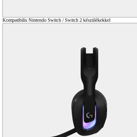
Kompatibilis Nintendo Switch / Switch 2 készülékekkel