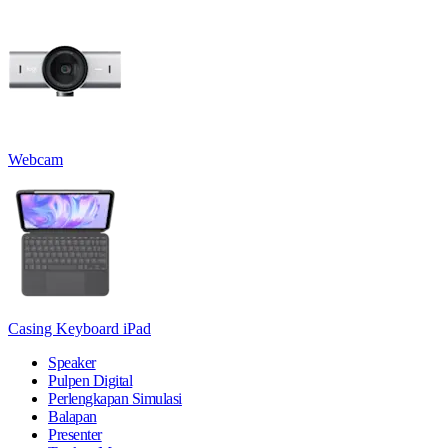
Webcam
Casing Keyboard iPad
Speaker
Pulpen Digital
Perlengkapan Simulasi
Balapan
Presenter