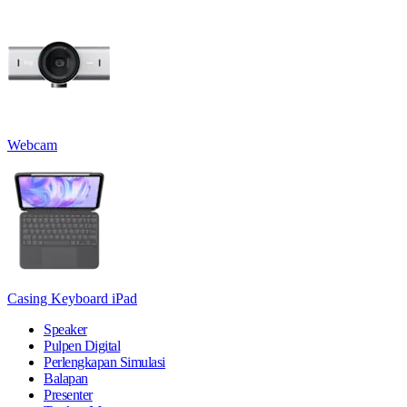
Webcam
Casing Keyboard iPad
Speaker
Pulpen Digital
Perlengkapan Simulasi
Balapan
Presenter