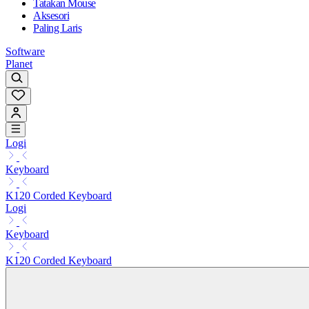
Tatakan Mouse
Aksesori
Paling Laris
Software
Planet
Logi
Keyboard
K120 Corded Keyboard
Logi
Keyboard
K120 Corded Keyboard