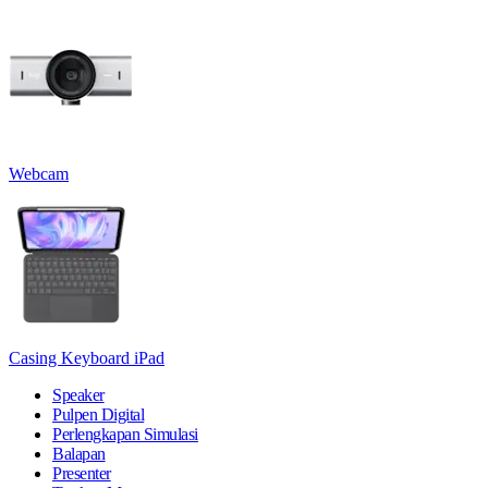
Webcam
Casing Keyboard iPad
Speaker
Pulpen Digital
Perlengkapan Simulasi
Balapan
Presenter