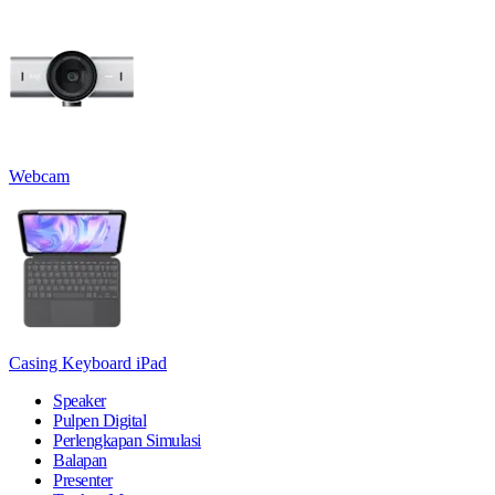
Webcam
Casing Keyboard iPad
Speaker
Pulpen Digital
Perlengkapan Simulasi
Balapan
Presenter