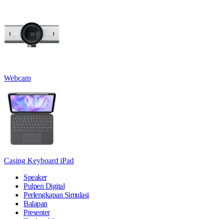
Webcam
Casing Keyboard iPad
Speaker
Pulpen Digital
Perlengkapan Simulasi
Balapan
Presenter