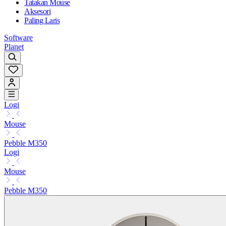
Tatakan Mouse
Aksesori
Paling Laris
Software
Planet
Logi
Mouse
Pebble M350
Logi
Mouse
Pebble M350