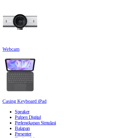
Webcam
Casing Keyboard iPad
Speaker
Pulpen Digital
Perlengkapan Simulasi
Balapan
Presenter