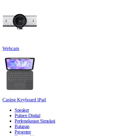
Webcam
Casing Keyboard iPad
Speaker
Pulpen Digital
Perlengkapan Simulasi
Balapan
Presenter