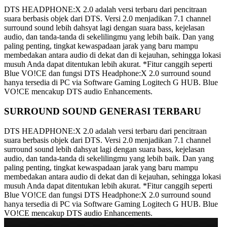
DTS HEADPHONE:X 2.0 adalah versi terbaru dari pencitraan
suara berbasis objek dari DTS. Versi 2.0 menjadikan 7.1 channel
surround sound lebih dahsyat lagi dengan suara bass, kejelasan
audio, dan tanda-tanda di sekelilingmu yang lebih baik. Dan yang
paling penting, tingkat kewaspadaan jarak yang baru mampu
membedakan antara audio di dekat dan di kejauhan, sehingga lokasi
musuh Anda dapat ditentukan lebih akurat. *Fitur canggih seperti
Blue VO!CE dan fungsi DTS Headphone:X 2.0 surround sound
hanya tersedia di PC via Software Gaming Logitech G HUB. Blue
VO!CE mencakup DTS audio Enhancements.
SURROUND SOUND GENERASI TERBARU
DTS HEADPHONE:X 2.0 adalah versi terbaru dari pencitraan
suara berbasis objek dari DTS. Versi 2.0 menjadikan 7.1 channel
surround sound lebih dahsyat lagi dengan suara bass, kejelasan
audio, dan tanda-tanda di sekelilingmu yang lebih baik. Dan yang
paling penting, tingkat kewaspadaan jarak yang baru mampu
membedakan antara audio di dekat dan di kejauhan, sehingga lokasi
musuh Anda dapat ditentukan lebih akurat. *Fitur canggih seperti
Blue VO!CE dan fungsi DTS Headphone:X 2.0 surround sound
hanya tersedia di PC via Software Gaming Logitech G HUB. Blue
VO!CE mencakup DTS audio Enhancements.