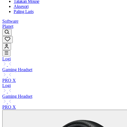
Tatakan Mouse
Aksesori
Paling Laris
Software
Planet
Logi
Gaming Headset
PRO X
Logi
Gaming Headset
PRO X