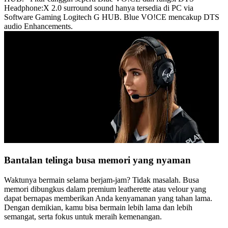
Headphone:X 2.0 surround sound hanya tersedia di PC via
Software Gaming Logitech G HUB. Blue VO!CE mencakup DTS
audio Enhancements.
Bantalan telinga busa memori yang nyaman
Waktunya bermain selama berjam-jam? Tidak masalah. Busa
memori dibungkus dalam premium leatherette atau velour yang
dapat bernapas memberikan Anda kenyamanan yang tahan lama.
Dengan demikian, kamu bisa bermain lebih lama dan lebih
semangat, serta fokus untuk meraih kemenangan.